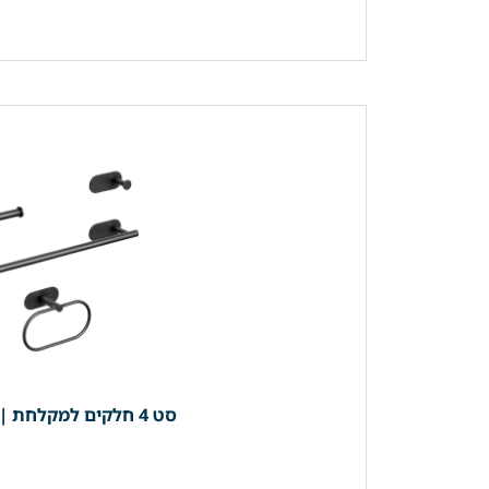
סט 4 חלקים למקלחת | 3 קולבים + מחזיק נייר (מוט מגבת רחצה 40 ס"מ) *בהדבקה* | שחור מט | מק"ט 203BL