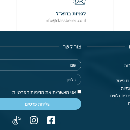
לפניות בדוא"ל
info@classberez.co.il
צור קשר
חת
ת פינוק
תיות
אני מאשר/ת את מדיניות הפרטיות
רים נלווים
שליחת פרטים