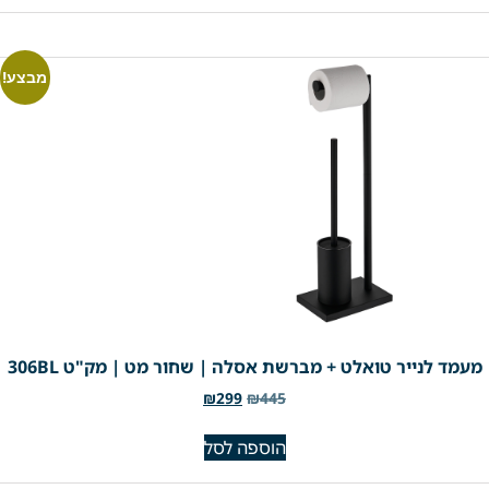
מבצע!
מעמד לנייר טואלט + מברשת אסלה | שחור מט | מק"ט 306BL
₪
299
₪
445
הוספה לסל