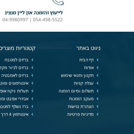
לייעוץ והזמנה און ליין מנציג
054-498-5522 | 04-9980997
ניווט באתר
קטגוריות מוצרים
דף הבית
ברזים למטבח
אודות
ברזים לכיור מקל
תקנון ותנאי שימוש
ברזים לאמבטיה
עגלת קניות
אינטרפוצים ומוטו
תשלום וסיום הזמנה
תעלות ניקוז אופנ
מעקב הזמנות
אביזרי אמבט ומוצ
הצהרת נגישות
ברז נשלף למטבח
מדיניות פרטיות
אינטרפוץ 4 דרך