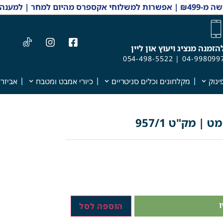
 והזמנות 04-9980997
הזמנה מנציג ויעוץ און ליין
054-498-5522
|
04-998099
ינוק
מקלחונים וכלים סניטריים
כיורי אמבט ומטבח
אביזרי
 מק"ט 957/1
הוספה לסל