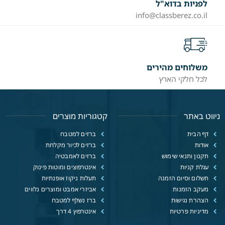
לפניות בדוא"ל
info@classberez.co.il
משלוחים מהירים
לכל חלקי הארץ
ניווט באתר
קטגוריות מוצרים
דף הבית
ברזים למטבח
אודות
ברזים לכיור מקלחת
תקנון ותנאי שימוש
ברזים לאמבטיה
עגלת קניות
אינטרפוצים ומוטות פינוק
תשלום וסיום הזמנה
תעלות ניקוז אופנתיות
מעקב הזמנות
אביזרי אמבט ומוצרים נלווים
הצהרת נגישות
ברז נשלף למטבח
מדיניות פרטיות
אינטרפוץ 4 דרך