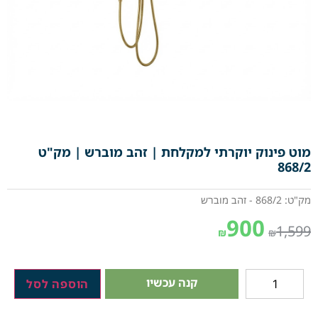
מוט פינוק יוקרתי למקלחת | זהב מוברש | מק"ט
868/2
מק"ט: 868/2 - זהב מוברש
900
1,599
₪
₪
קנה עכשיו
הוספה לסל