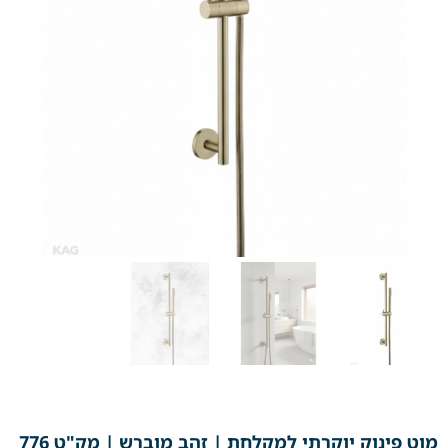
מוט פינוק יוקרתי למקלחת | זהב מוברש | מק"ט 776