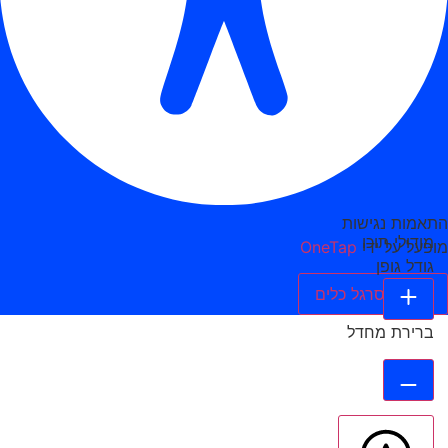
התאמות נגישות
מודולי תוכן
מופעל על ידי
OneTap
גודל גופן
הסתר סרגל כלים
ברירת מחדל