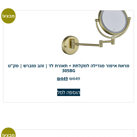
מבצע!
מראת איפור מגדילה למקלחת + תאורת לד | זהב מוברש | מק"ט
305BG
₪
449
₪
649
הוספה לסל
מבצע!