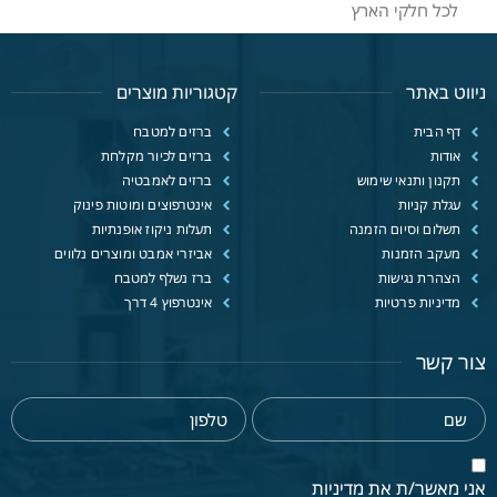
לכל חלקי הארץ
ניווט באתר
קטגוריות מוצרים
דף הבית
ברזים למטבח
אודות
ברזים לכיור מקלחת
תקנון ותנאי שימוש
ברזים לאמבטיה
עגלת קניות
אינטרפוצים ומוטות פינוק
תשלום וסיום הזמנה
תעלות ניקוז אופנתיות
מעקב הזמנות
אביזרי אמבט ומוצרים נלווים
הצהרת נגישות
ברז נשלף למטבח
מדיניות פרטיות
אינטרפוץ 4 דרך
צור קשר
אני מאשר/ת את מדיניות