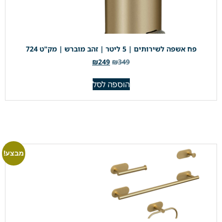
פח אשפה לשירותים | 5 ליטר | זהב מוברש | מק"ט 724
₪
249
₪
349
הוספה לסל
מבצע!