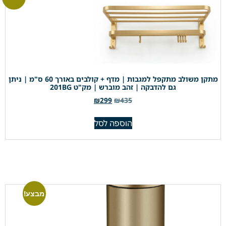
מתקן משולב מתקפל למגבות | מדף + קולבים באורך 60 ס"מ | ניתן
גם להדבקה | זהב מוברש | מק"ט 201BG
₪
299
₪
435
הוספה לסל
מבצע!