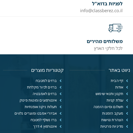
לפניות בדוא"ל
info@classberez.co.il
משלוחים מהירים
לכל חלקי הארץ
ניווט באתר
קטגוריות מוצרים
דף הבית
ברזים למטבח
אודות
ברזים לכיור מקלחת
תקנון ותנאי שימוש
ברזים לאמבטיה
עגלת קניות
אינטרפוצים ומוטות פינוק
תשלום וסיום הזמנה
תעלות ניקוז אופנתיות
מעקב הזמנות
אביזרי אמבט ומוצרים נלווים
הצהרת נגישות
ברז נשלף למטבח
מדיניות פרטיות
אינטרפוץ 4 דרך