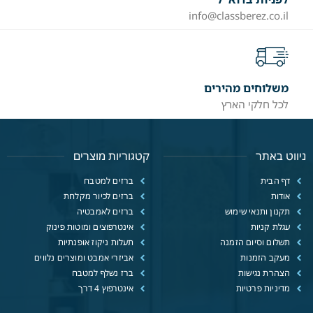
info@classberez.co.il
משלוחים מהירים
לכל חלקי הארץ
ניווט באתר
קטגוריות מוצרים
דף הבית
ברזים למטבח
אודות
ברזים לכיור מקלחת
תקנון ותנאי שימוש
ברזים לאמבטיה
עגלת קניות
אינטרפוצים ומוטות פינוק
תשלום וסיום הזמנה
תעלות ניקוז אופנתיות
מעקב הזמנות
אביזרי אמבט ומוצרים נלווים
הצהרת נגישות
ברז נשלף למטבח
מדיניות פרטיות
אינטרפוץ 4 דרך