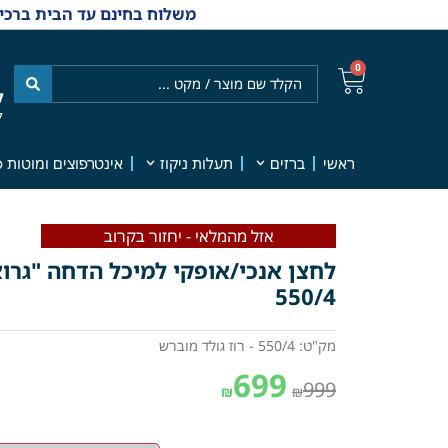
משלוח בחינם עד הבית ברכישה מ-₪499 | אפשרות למשלוחי אקספרס מהיום למחר | למענה אנושי
0
ל
7
ראשי
ברזים
תעלות ניקוז
אינטרפוצים ומוטות פ
אזל מהמלאי - יחזור בקרוב
לחצן אנכי/אופקי למיכל הדחה "גרוא
550/4
מק"ט: 550/4 - רוז גולד מוברש
699
999
₪
₪