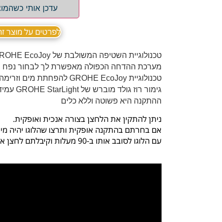
עדכן אותי כשהמוצ
לפרטים על מוצר זה ב sApp
טכנולוגיית השטיפה המשולבת של GROHE EcoJoy מפחיתה את צריכת המים שלך עד 50%
מערכת ההדחה הכפולה מאפשרת לך לבחור נפח שטיפה של 3
טכנולוגיית GROHE EcoJoy להפחתת מים וזרימה מושלמת
גימור רוז גולד מוברש של GROHE StarLight עמיד וקל לניקוי
ההתקנה היא פשוטה וללא כלים
ניתן להתקין את הלחצן בצורה אנכית ואופקית.
אם בחרתם בהתקנה אופקית ותרצו שהלוגו יהיה מי
עם הלוגו לסובב אותו ב-90 מעלות וקיבלתם לחצן אופקי.