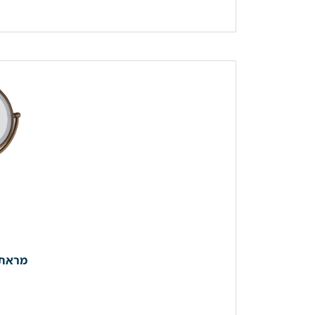
מראת א