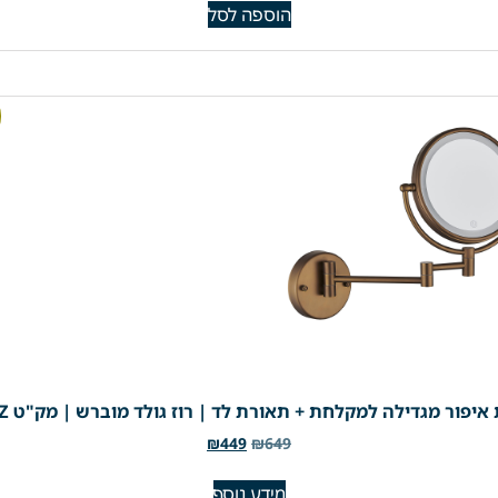
הוספה לסל
יפור מגדילה למקלחת + תאורת לד | רוז גולד מוברש | מק"ט 305RZ
₪
449
₪
649
מידע נוסף