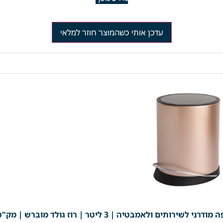
עדכן אותי כשהמוצר חוזר למלאי
 לשירותים ולאמבטיה | 3 ליטר | רוז גולד מוברש | מק"ט 793/4