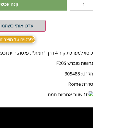
קנה עכשיו
עדכן אותי כשהמוצ
לפרטים על מוצר זה ב sApp
כיסוי למערכת קיר 4 דרך "חמת" . פלטה, ידית וכפתור
נחושת מוברש F20S
מק"ט: 305488
סדרת Rome