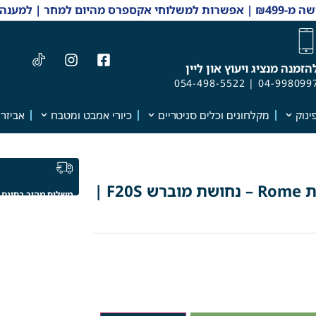
 והזמנות 04-9980997
הזמנה מנציג ויעוץ און ליין
054-498-5522
|
04-998099
ינוק
מקלחונים וכלים סניטריים
כיורי אמבט ומטבח
אביזרי
כיסוי לאינטרפוץ 4 דרך "חמת" סדרת Rome – נחושת מוברש F20S |
משלוח מהיר בחינם