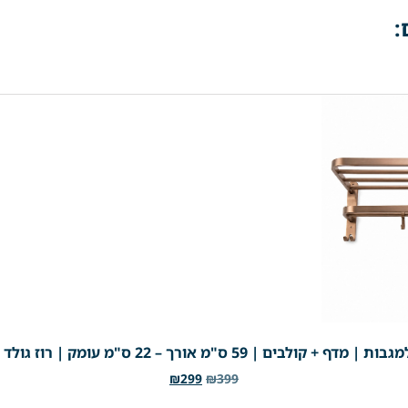
:
"מ אורך – 22 ס"מ עומק | רוז גולד מוברש | מק"ט 201RZ
₪
299
₪
399