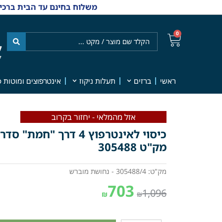
משלוח בחינם עד הבית ברכישה מ-₪499 | אפשרות למשלוחי אקספרס מהיום למחר | למענה אנושי
0
ל
7
ראשי
ברזים
תעלות ניקוז
אינטרפוצים ומוטות פ
אזל מהמלאי - יחזור בקרוב
מק"ט 305488
מק"ט: 305488/4 - נחושת מוברש
703
1,096
₪
₪