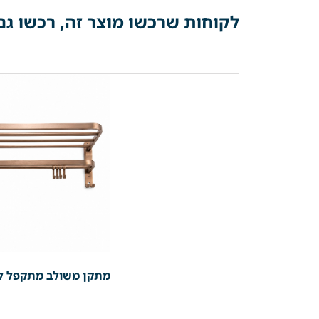
לקוחות שרכשו מוצר זה, רכשו גם
מתקן משולב מתקפל למגבות | מדף + קולבים | 59 ס