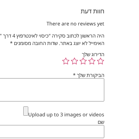
חוות דעת
There are no reviews yet
היה הראשון לכתוב סקירה “כיסוי לאינטרפוץ 4 דרך "חמת" סדרת Rome – נחושת מוברש F20S | מק"ט 305488”
האימייל לא יוצג באתר.
שדות החובה מסומנים
*
הדירוג שלך
הביקורת שלך
*
Upload up to 3 images or videos
שם