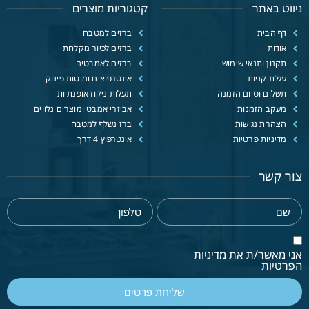
ניווט באתר
קטגוריות מוצרים
דף הבית
ברזים למטבח
אודות
ברזים לכיור מקלחת
תקנון ותנאי שימוש
ברזים לאמבטיה
עגלת קניות
אינטרפוצים ומוטות פינוק
תשלום וסיום הזמנה
תעלות ניקוז אופנתיות
מעקב הזמנות
אביזרי אמבט ומוצרים נלווים
הצהרת נגישות
ברז נשלף למטבח
מדיניות פרטיות
אינטרפוץ 4 דרך
צור קשר
אני מאשר/ת את מדיניות
הפרטיות
שליחת פרטים