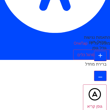
התאמות נגישות
מודולי תוכן
מופעל על ידי
OneTap
גודל גופן
הסתר סרגל כלים
ברירת מחדל
גופן קריא