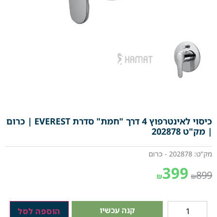
כיסוי לאינטרפוץ 4 דרך "חמת" סדרת EVEREST | כרום
| מק"ט 202878
מק"ט: 202878 - כרום
399
899
₪
₪
קנה עכשיו
הוספה לסל