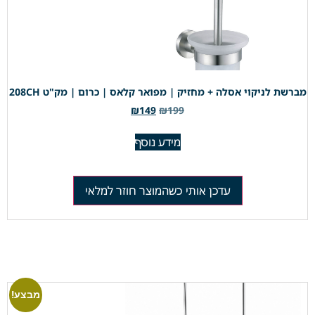
מברשת לניקוי אסלה + מחזיק | מפואר קלאס | כרום | מק"ט 208CH
₪
149
₪
199
מידע נוסף
עדכן אותי כשהמוצר חוזר למלאי
מבצע!