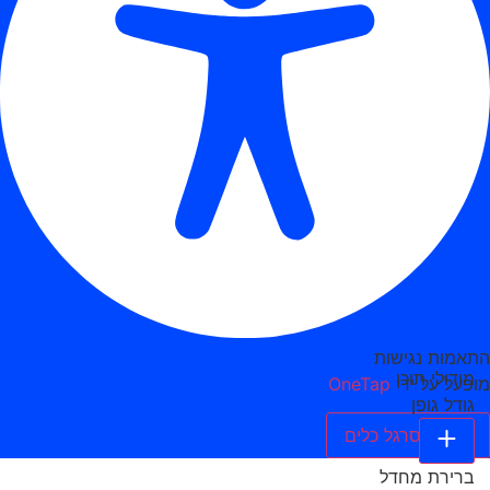
התאמות נגישות
מודולי תוכן
מופעל על ידי
OneTap
גודל גופן
הסתר סרגל כלים
ברירת מחדל