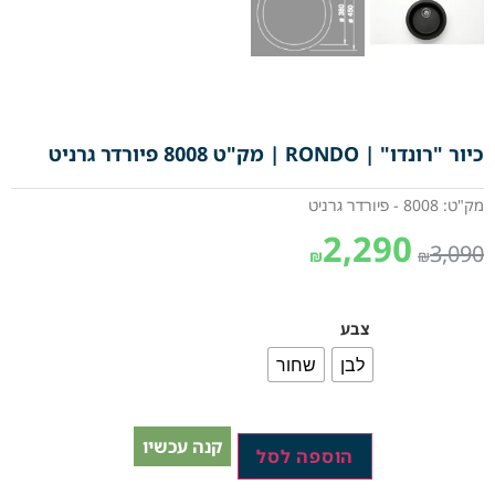
כיור "רונדו" | RONDO | מק"ט 8008 פיורדר גרניט
מק"ט: 8008 - פיורדר גרניט
2,290
3,090
₪
₪
צבע
לבן
שחור
קנה עכשיו
הוספה לסל