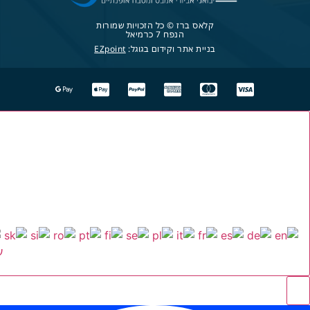
קלאס ברז © כל הזכויות שמורות
הנפח 7 כרמיאל
בניית אתר וקידום בגוגל:
EZpoint
ע