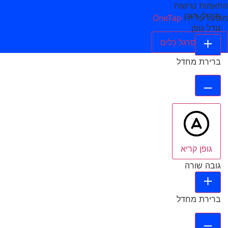
התאמות נגישות
מודולי תוכן
מופעל על ידי
OneTap
גודל גופן
הסתר סרגל כלים
ברירת מחדל
גופן קריא
גובה שורה
ברירת מחדל