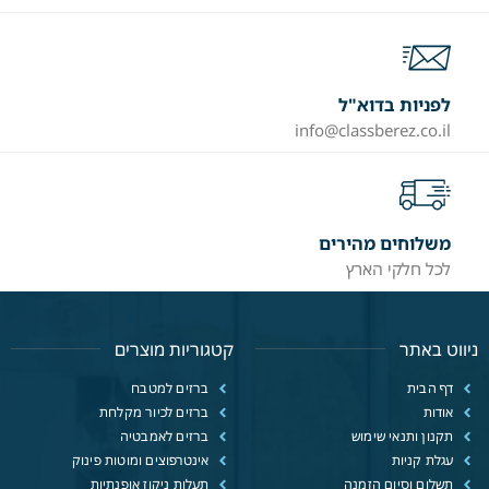
לפניות בדוא"ל
info@classberez.co.il
משלוחים מהירים
לכל חלקי הארץ
ניווט באתר
קטגוריות מוצרים
דף הבית
ברזים למטבח
אודות
ברזים לכיור מקלחת
תקנון ותנאי שימוש
ברזים לאמבטיה
עגלת קניות
אינטרפוצים ומוטות פינוק
תשלום וסיום הזמנה
תעלות ניקוז אופנתיות