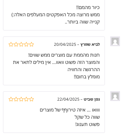
דורג
5
מתוך
כיור מהמם!!
5
ממש מרוצה מכל האפקטים המעלפים האלה:)
קנייה שווה ביותר..
לביא שוורץ
–
20/04/2025
דורג
5
מתוך
חנות מהממת עם מוצרים ממש שווים!
5
והמוצר הזה פשוט וואוו… אין מילים לתאר את
ההרגשה והחוויה
מומלץ בחום!!
גפן שביט
–
22/04/2025
דורג
5
מתוך
ווואו … איזה טירוףף של מוצרים
5
שווה כל שקל
פשוט תענוג!