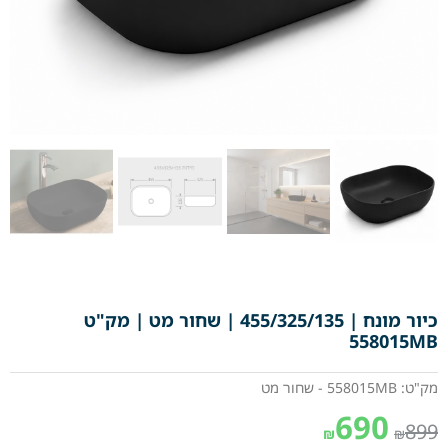
כיור מונח | 455/325/135 | שחור מט | מק"ט
558015MB
מק"ט: 558015MB - שחור מט
690
899
₪
₪