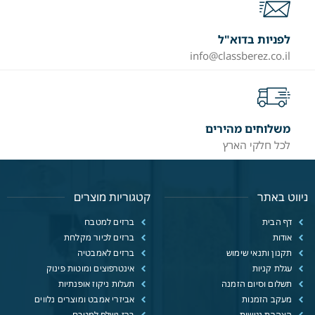
לפניות בדוא"ל
info@classberez.co.il
משלוחים מהירים
לכל חלקי הארץ
ניווט באתר
קטגוריות מוצרים
דף הבית
ברזים למטבח
אודות
ברזים לכיור מקלחת
תקנון ותנאי שימוש
ברזים לאמבטיה
עגלת קניות
אינטרפוצים ומוטות פינוק
תשלום וסיום הזמנה
תעלות ניקוז אופנתיות
מעקב הזמנות
אביזרי אמבט ומוצרים נלווים
הצהרת נגישות
ברז נשלף למטבח