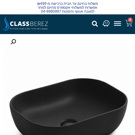
משלוח בחינם עד הבית ברכישה מ-₪499
אפשרות למשלוחי אקספרס מהיום למחר
למענה אנושי והזמנות 04-9980997
0