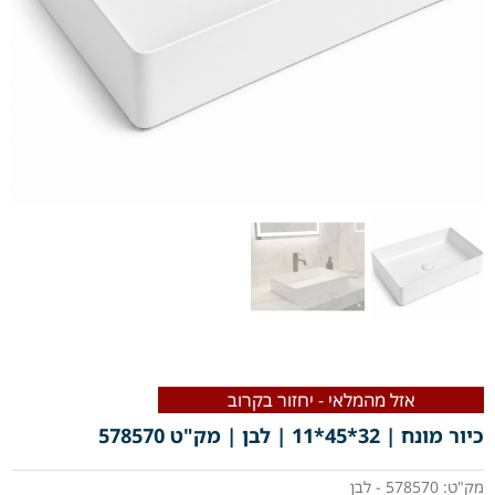
אזל מהמלאי - יחזור בקרוב
כיור מונח | 32*45*11 | לבן | מק"ט 578570
מק"ט: 578570 - לבן