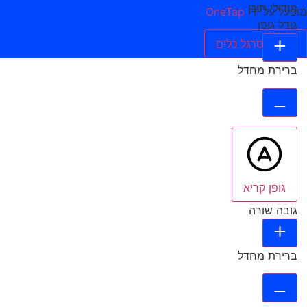
מודולי תוכן
מופעל על ידי
OneTap
גודל גופן
הסתר סרגל כלים
ברירת מחדל
גופן קריא
גובה שורה
ברירת מחדל