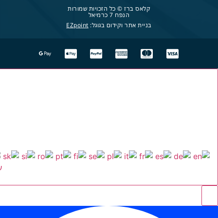
קלאס ברז © כל הזכויות שמורות
הנפח 7 כרמיאל
בניית אתר וקידום בגוגל:
EZpoint
ע