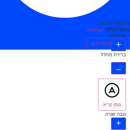
התאמות נגישות
מודולי תוכן
מופעל על ידי
OneTap
גודל גופן
הסתר סרגל כלים
ברירת מחדל
גופן קריא
גובה שורה