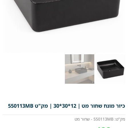
כיור מונח שחור מט | 12*30*30 | מק"ט 550113MB
מק"ט: 550113MB - שחור מט