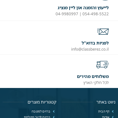
לייעוץ והזמנה און ליין מנציג
054-498-5522 | 04-9980997
לפניות בדוא"ל
info@classberez.co.il
משלוחים מהירים
לכל חלקי הארץ
ניווט באתר
קטגוריות מוצרים
דף הבית
ברזים למטבח
אודות
ברזים לכיור מקלחת