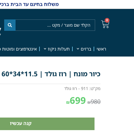
משלוח בחינם עד הבית ברכישה מ-₪499 | אפשרות למשלוחי אקספרס מהיום למחר | למענה אנושי
0
ל
7
ראשי
ברזים
תעלות ניקוז
אינטרפוצים ומוטות פ
כיור מונח | רוז גולד | 11.5*34*60 | מק"ט 911
מק"ט: 911 - רוז גולד
699
980
₪
₪
קנה עכשיו