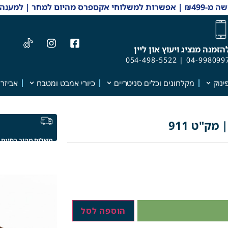
 והזמנות 04-9980997
הזמנה מנציג ויעוץ און ליין
054-498-5522
|
04-998099
ינוק
מקלחונים וכלים סניטריים
כיורי אמבט ומטבח
אביזרי
משלוח מהיר בחינם
הוספה לסל