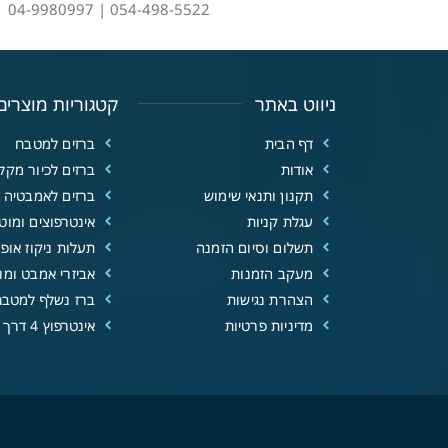
054-498-5522 | 04-9980997
ניווט באתר
קטגוריות מוצרים
דף הבית
ברזים למטבח
אודות
ברזים לכיור מקל
תקנון ותנאי שימוש
ברזים לאמבטיה
עגלת קניות
אינטרפוצים ומוטו
תשלום וסיום הזמנה
תעלות ניקוז אופנ
מעקב הזמנות
אביזרי אמבט ומוצ
הצהרת נגישות
ברז נשלף למטבח
מדיניות פרטיות
אינטרפוץ 4 דרך