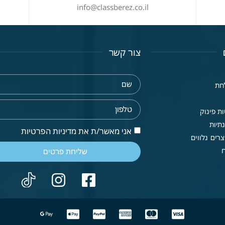
info@classberez.co.il
צור קשר
חת
ת פינוק
תיות
אני מאשר/ת את מדיניות הפרטיות
רים נלווים
שליחת פרטים