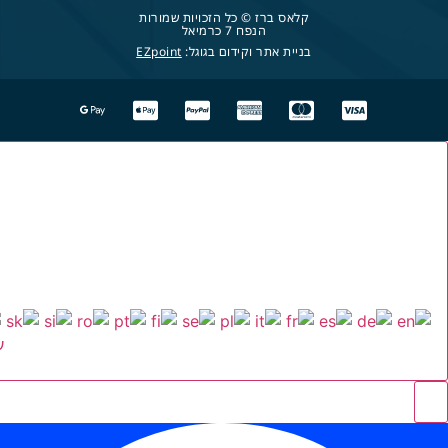
קלאס ברז © כל הזכויות שמורות
הנפח 7 כרמיאל
בניית אתר וקידום בגוגל:
EZpoint
ע