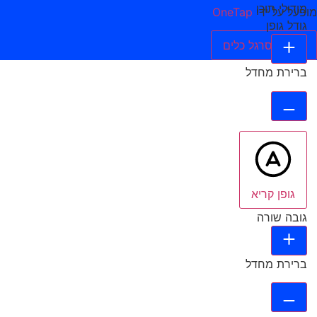
מודולי תוכן
מופעל על ידי
OneTap
גודל גופן
הסתר סרגל כלים
ברירת מחדל
גופן קריא
גובה שורה
ברירת מחדל