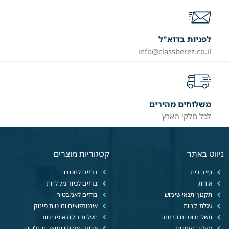
לפניות בדוא"ל
info@classberez.co.il
משלוחים מהירים
לכל חלקי הארץ
ניווט באתר
קטגוריות מוצרים
דף הבית
ברזים למטבח
אודות
ברזים לכיור מקלחת
תקנון ותנאי שימוש
ברזים לאמבטיה
עגלת קניות
אינטרפוצים ומוטות פינוק
תשלום וסיום הזמנה
תעלות ניקוז אופנתיות
מעקב הזמנות
אביזרי אמבט ומוצרים נלווים