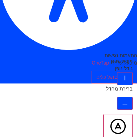
התאמות נגישות
מודולי תוכן
מופעל על ידי
OneTap
גודל גופן
הסתר סרגל כלים
ברירת מחדל