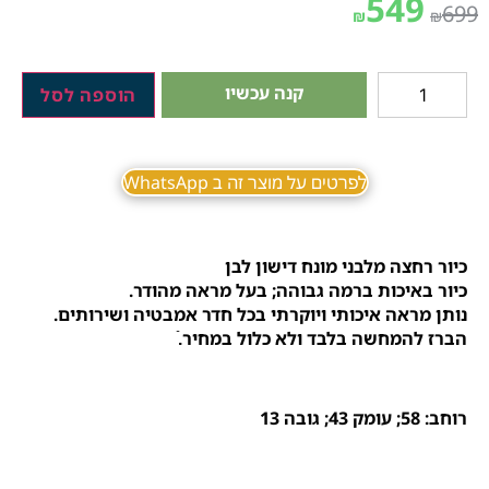
549
699
₪
₪
קנה עכשיו
הוספה לסל
לפרטים על מוצר זה ב WhatsApp
כיור רחצה מלבני מונח דישון לבן
כיור באיכות ברמה גבוהה; בעל מראה מהודר.
נותן מראה איכותי ויוקרתי בכל חדר אמבטיה ושירותים.
הברז להמחשה בלבד ולא כלול במחיר.ֿ
רוחב: 58; עומק 43; גובה 13