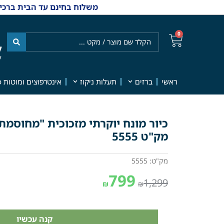
משלוח בחינם עד הבית ברכישה מ-₪499 | אפשרות למשלוחי אקספרס מהיום למחר | למענה אנושי
0
ל
7
ראשי
ברזים
תעלות ניקוז
אינטרפוצים ומוטות פ
מק"ט 5555
מק"ט: 5555
799
1,299
₪
₪
קנה עכשיו