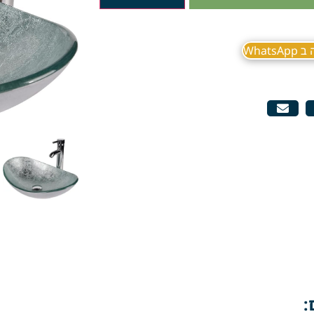
What
: