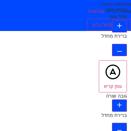
התאמות נגישות
מודולי תוכן
מופעל על ידי
OneTap
גודל גופן
הסתר סרגל כלים
ברירת מחדל
גופן קריא
גובה שורה
ברירת מחדל