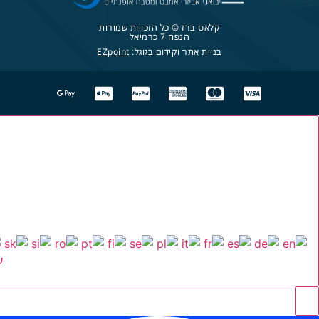
קלאס ברז © כל הזכויות שמורות
הנפח 7 כרמיאל
בניית אתר וקידום בגוגל:
EZpoint
ע