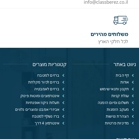
info@classberez.co.il
משלוחים מהירים
לכל חלקי הארץ
ניווט באתר
קטגוריות מוצרים
דף הבית
ברזים למטבח
אודות
ברזים לכיור מקלחת
תקנון ותנאי שימוש
ברזים לאמבטיה
עגלת קניות
אינטרפוצים ומוטות פינוק
תשלום וסיום הזמנה
תעלות ניקוז אופנתיות
מעקב הזמנות
אביזרי אמבט ומוצרים נלווים
הצהרת נגישות
ברז נשלף למטבח
מדיניות פרטיות
אינטרפוץ 4 דרך