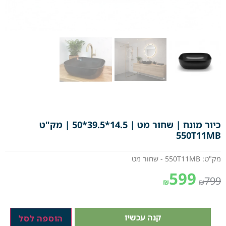
כיור מונח | שחור מט | 14.5*39.5*50 | מק"ט
550T11MB
מק"ט: 550T11MB - שחור מט
599
799
₪
₪
קנה עכשיו
הוספה לסל