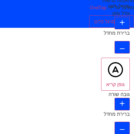
התאמות נגישות
מודולי תוכן
מופעל על ידי
OneTap
גודל גופן
הסתר סרגל כלים
ברירת מחדל
גופן קריא
גובה שורה
ברירת מחדל