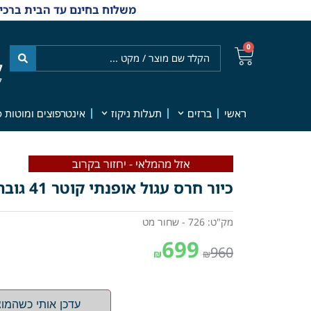
משלוח בחינם עד הבית ברכישה מ-₪499 | אפשרות למשלוחי אקספרס מהיום למחר | למענה אנושי
0
ל
7
ראשי
ברזים
תעלות ניקוז
אינטרפוצים ומוטות פ
אזל מהמלאי - יחזור בקרוב
כיור חרס עגול אופנתי קוטר 41 גובה 13.5 שחור מט מק"ט 726
מק"ט: 726 - שחור מט
699
960
₪
₪
עדכן אותי כשהמוצ