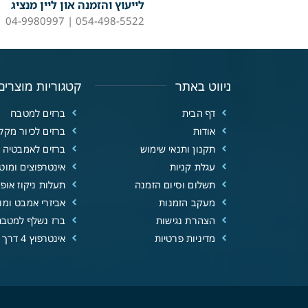
לייעוץ והזמנה און ליין מנציג
054-498-5522 | 04-9980997
ניווט באתר
קטגוריות מוצרים
דף הבית
ברזים למטבח
אודות
ברזים לכיור מקל
תקנון ותנאי שימוש
ברזים לאמבטיה
עגלת קניות
אינטרפוצים ומוטו
תשלום וסיום הזמנה
תעלות ניקוז אופנ
מעקב הזמנות
אביזרי אמבט ומוצ
הצהרת נגישות
ברז נשלף למטבח
מדיניות פרטיות
אינטרפוץ 4 דרך