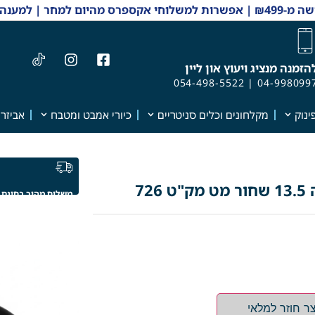
 והזמנות 04-9980997
הזמנה מנציג ויעוץ און ליין
054-498-5522
|
04-998099
ינוק
מקלחונים וכלים סניטריים
כיורי אמבט ומטבח
אביזרי
משלוח מהיר בחינם
ר חוזר למלאי