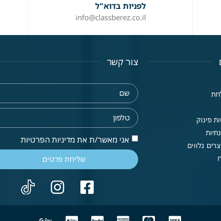
לפניות בדוא"ל
info@classberez.co.il
צור קשר
חת
ת פינוק
תיות
אני מאשר/ת את מדיניות הפרטיות
רים נלווים
שליחת פרטים