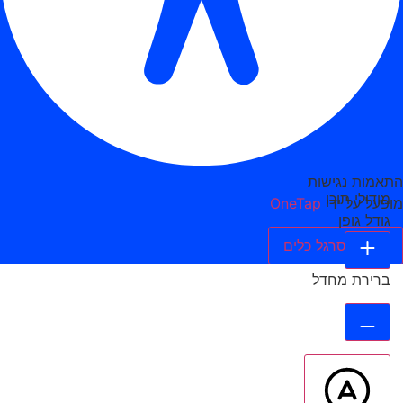
התאמות נגישות
מודולי תוכן
מופעל על ידי
OneTap
גודל גופן
הסתר סרגל כלים
ברירת מחדל