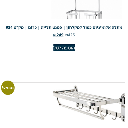
מתלה אלומיניום כפול למקלחון | פטנט תלייה | כרום | מק"ט 934
₪
249
₪
425
הוספה לסל
מבצע!