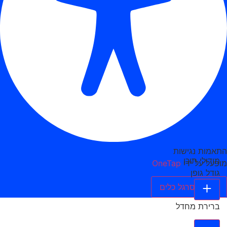
התאמות נגישות
מודולי תוכן
מופעל על ידי
OneTap
גודל גופן
הסתר סרגל כלים
ברירת מחדל