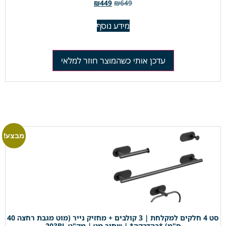
₪
449
₪
649
מידע נוסף
עדכן אותי כשהמוצר חוזר למלאי
מבצע!
סט 4 חלקים למקלחת | 3 קולבים + מחזיק נייר (מוט מגבת רחצה 40
ס"מ) *בהדבקה* | שחור מט | מק"ט 203BL