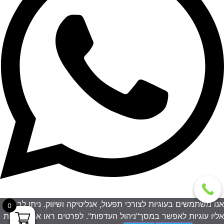
אנו משתמשים בעוגיות לצורכי תפעול, אנליטיקה ושיווק. ניתן לבחור
0
אליו עוגיות לאפשר במסך"ניהול העדפות". לפרטים ראו את מדיניות