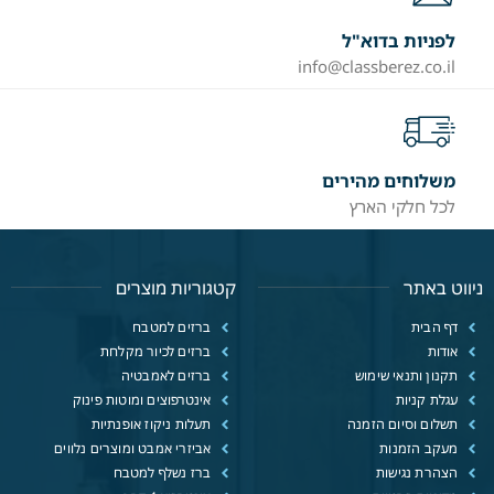
לפניות בדוא"ל
info@classberez.co.il
משלוחים מהירים
לכל חלקי הארץ
ניווט באתר
קטגוריות מוצרים
דף הבית
ברזים למטבח
אודות
ברזים לכיור מקלחת
תקנון ותנאי שימוש
ברזים לאמבטיה
עגלת קניות
אינטרפוצים ומוטות פינוק
תשלום וסיום הזמנה
תעלות ניקוז אופנתיות
מעקב הזמנות
אביזרי אמבט ומוצרים נלווים
הצהרת נגישות
ברז נשלף למטבח