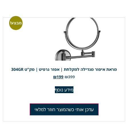
מבצע!
מראת איפור מגדילה למקלחת | אפור גרפיט | מק"ט 304GR
₪
199
₪
399
מידע נוסף
עדכן אותי כשהמוצר חוזר למלאי