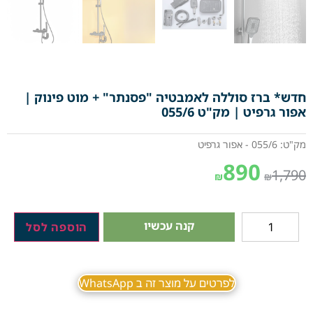
חדש* ברז סוללה לאמבטיה "פסנתר" + מוט פינוק |
אפור גרפיט | מק"ט 055/6
מק"ט: 055/6 - אפור גרפיט
890
1,790
₪
₪
קנה עכשיו
הוספה לסל
לפרטים על מוצר זה ב WhatsApp