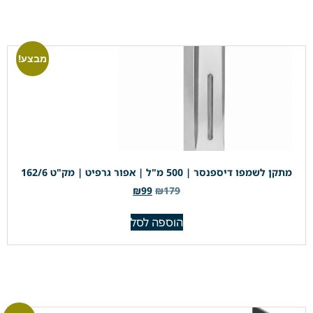
מבצע!
מתקן לשמפו דיספנסר | 500 מ"ל | אפור גרפיט | מק"ט 162/6
₪
99
₪
179
הוספה לסל