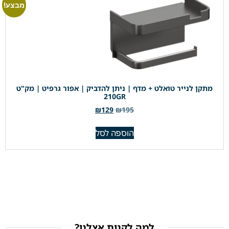
מבצע!
מתקן לנייר טואלט + מדף | ניתן להדביק | אפור גרפיט | מק"ט
210GR
₪
129
₪
195
הוספה לסל
למה לקנות אצלנו?