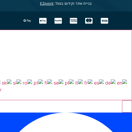
בניית אתר וקידום בגוגל:
EZpoint
ע