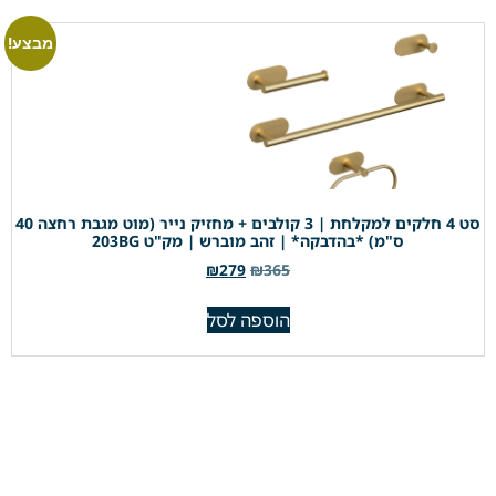
מבצע!
סט 4 חלקים למקלחת | 3 קולבים + מחזיק נייר (מוט מגבת רחצה 40
ס"מ) *בהדבקה* | זהב מוברש | מק"ט 203BG
₪
279
₪
365
הוספה לסל