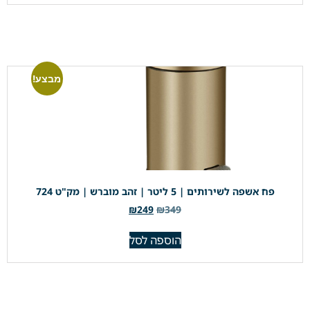
מבצע!
פח אשפה לשירותים | 5 ליטר | זהב מוברש | מק"ט 724
₪
249
₪
349
הוספה לסל