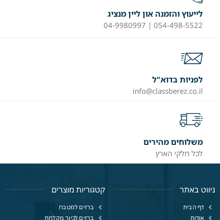
לייעוץ והזמנה און ליין מנציג
054-498-5522 | 04-9980997
לפניות בדוא"ל
info@classberez.co.il
משלוחים מהירים
לכל חלקי הארץ
ניווט באתר
קטגוריות מוצרים
דף הבית
ברזים למטבח
אודות
ברזים לכיור מקלחת