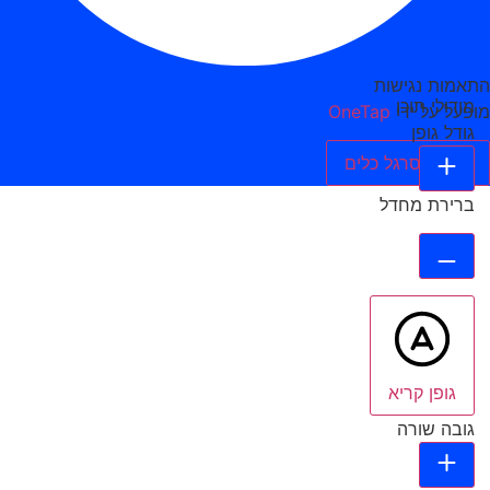
התאמות נגישות
מודולי תוכן
מופעל על ידי
OneTap
גודל גופן
הסתר סרגל כלים
ברירת מחדל
גופן קריא
גובה שורה