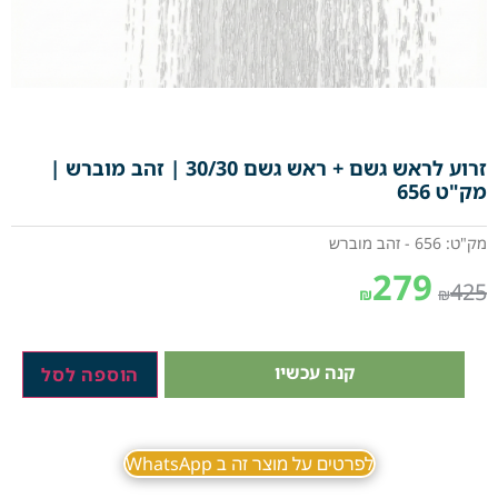
זרוע לראש גשם + ראש גשם 30/30 | זהב מוברש |
מק"ט 656
מק"ט: 656 - זהב מוברש
279
425
₪
₪
קנה עכשיו
הוספה לסל
לפרטים על מוצר זה ב WhatsApp