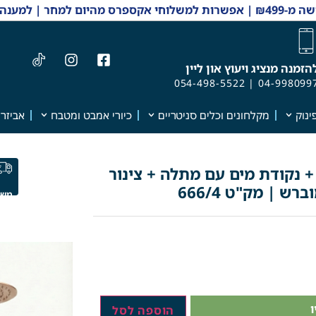
 והזמנות 04-9980997
הזמנה מנציג ויעוץ און ליין
054-498-5522
|
04-998099
ינוק
מקלחונים וכלים סניטריים
כיורי אמבט ומטבח
אביזרי
רוע לראש גשם + ראש גשם 25/25 + נקודת מים עם מתלה + צינור
ש | מק"ט 666/4
משל
הוספה לסל