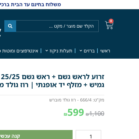
משלוח בחינם עד הבית ברכישה מ-₪499 | אפשרות למשלוחי אקספרס מהיום למחר | למענה אנושי
0
ל
7
ראשי
ברזים
תעלות ניקוז
אינטרפוצים ומוטות פ
ז
גמיש + מזלף יד אופנתי | רוז גולד מובר
מק"ט: 666/4 - רוז גולד מוברש
599
1,100
₪
₪
קנה עכשיו