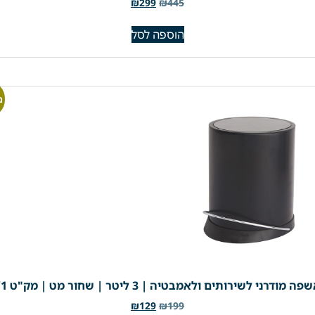
₪
299
₪
445
הוספה לסל
מ
מודרני לשירותים ולאמבטיה | 3 ליטר | שחור מט | מק"ט 793/1
₪
129
₪
199