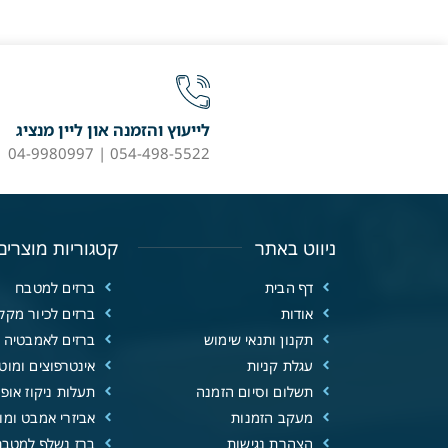
לייעוץ והזמנה און ליין מנציג
054-498-5522 | 04-9980997
ניווט באתר
קטגוריות מוצרים
דף הבית
ברזים למטבח
אודות
ברזים לכיור מקל
תקנון ותנאי שימוש
ברזים לאמבטיה
עגלת קניות
אינטרפוצים ומוטו
תשלום וסיום הזמנה
תעלות ניקוז אופנ
מעקב הזמנות
אביזרי אמבט ומוצ
הצהרת נגישות
ברז נשלף למטבח