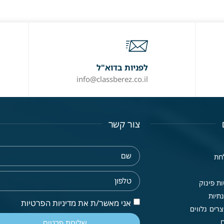
לפניות בדוא"ל
info@classberez.co.il
צור קשר
חת
ת פינוק
תיות
אני מאשר/ת את מדיניות הפרטיות
רים נלווים
שליחת פרטים