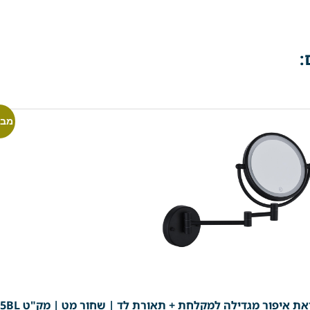
:
מבצ
ת איפור מגדילה למקלחת + תאורת לד | שחור מט | מק"ט 305BL