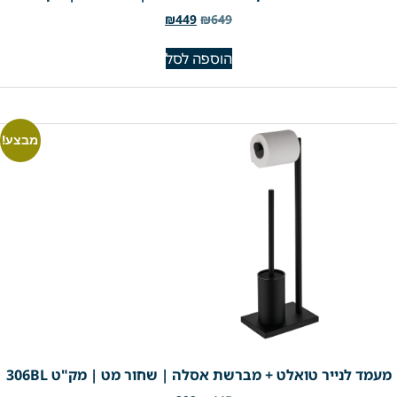
₪
449
₪
649
הוספה לסל
מבצע!
מעמד לנייר טואלט + מברשת אסלה | שחור מט | מק"ט 306BL