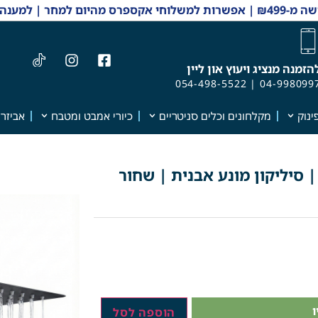
 והזמנות 04-9980997
הזמנה מנציג ויעוץ און ליין
054-498-5522
|
04-998099
ינוק
מקלחונים וכלים סניטריים
כיורי אמבט ומטבח
אביזרי
רוע לראש גשם + ראש גשם 25/25 | סיליקון מונע אבנית | שחור
הוספה לסל