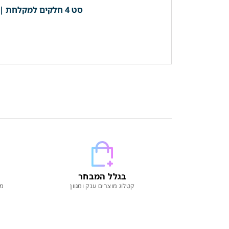
סט 4 חלקים למקלחת | 3 קולבים + מחזיק נייר (מוט מגבת רחצה 40 ס"מ) *בהדבקה* | שחור מט | מק"ט 203BL
בגלל המבחר
קטלוג מוצרים ענק ומגוון
מו