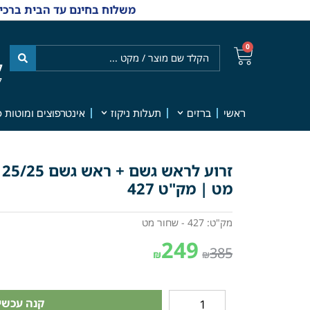
משלוח בחינם עד הבית ברכישה מ-₪499 | אפשרות למשלוחי אקספרס מהיום למחר | למענה אנושי
0
ל
7
ראשי
ברזים
תעלות ניקוז
אינטרפוצים ומוטות פ
ז
מט | מק"ט 427
מק"ט: 427 - שחור מט
249
385
₪
₪
קנה עכשיו