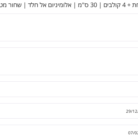
ט | מק"ט 205BL
29/12
07/0