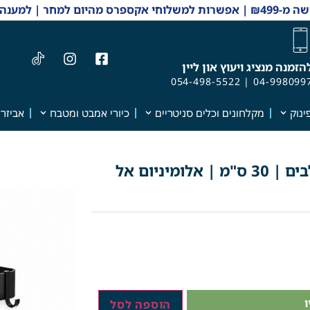
 והזמנות 04-9980997
הזמנה מנציג ויעוץ און ליין
054-498-5522
|
04-998099
ינוק
מקלחונים וכלים סניטריים
כיורי אמבט ומטבח
אביזרי
זוג מדפים פינתיים למקלחת + 4 קולבים | 30 ס"מ | אלומיניום אל
הוספה לסל