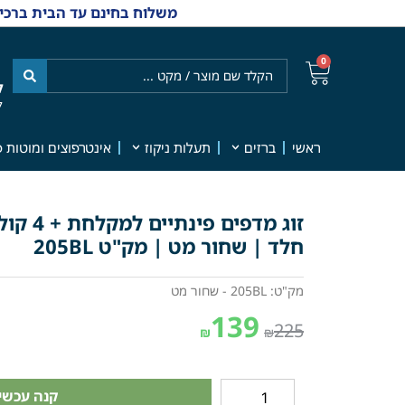
משלוח בחינם עד הבית ברכישה מ-₪499 | אפשרות למשלוחי אקספרס מהיום למחר | למענה אנושי
0
ל
7
ראשי
ברזים
תעלות ניקוז
אינטרפוצים ומוטות פ
חלד | שחור מט | מק"ט 205BL
מק"ט: 205BL - שחור מט
139
225
₪
₪
קנה עכשיו