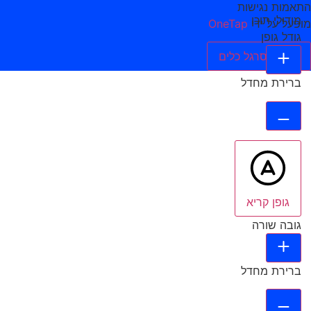
התאמות נגישות
מודולי תוכן
מופעל על ידי
OneTap
גודל גופן
הסתר סרגל כלים
ברירת מחדל
גופן קריא
גובה שורה
ברירת מחדל