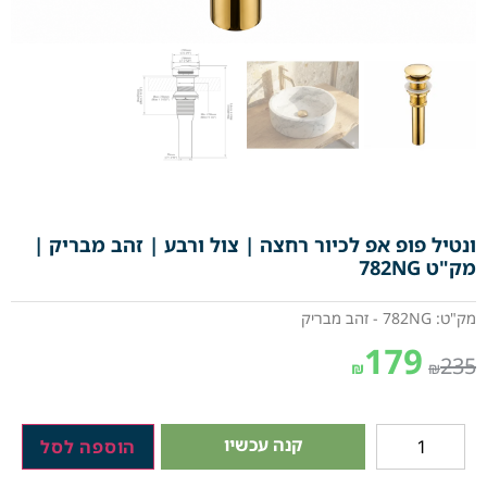
ונטיל פופ אפ לכיור רחצה | צול ורבע | זהב מבריק |
מק"ט 782NG
מק"ט: 782NG - זהב מבריק
179
235
₪
₪
קנה עכשיו
הוספה לסל