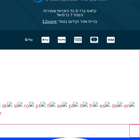
קלאס ברז © כל הזכויות שמורות
הנפח 7 כרמיאל
בניית אתר וקידום בגוגל:
EZpoint
ע