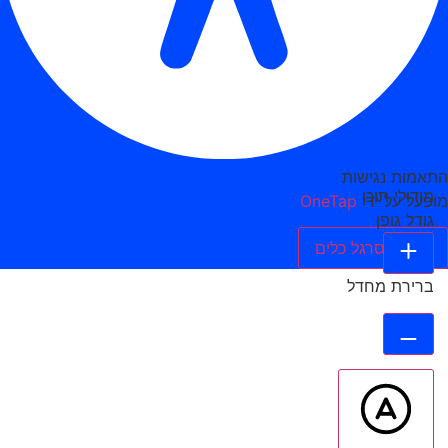
התאמות נגישות
מודולי תוכן
מופעל על ידי
OneTap
גודל גופן
הסתר סרגל כלים
ברירת מחדל