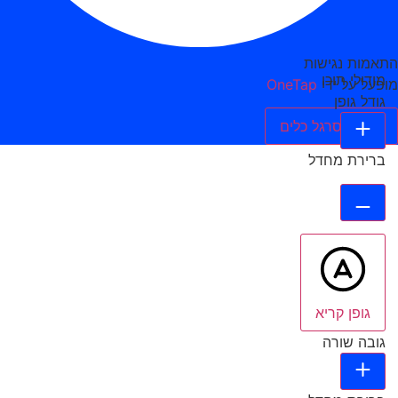
התאמות נגישות
מודולי תוכן
מופעל על ידי
OneTap
גודל גופן
הסתר סרגל כלים
ברירת מחדל
גופן קריא
גובה שורה