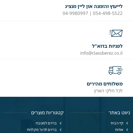
לייעוץ והזמנה און ליין מנציג
054-498-5522 | 04-9980997
לפניות בדוא"ל
info@classberez.co.il
משלוחים מהירים
לכל חלקי הארץ
ניווט באתר
קטגוריות מוצרים
דף הבית
ברזים למטבח
אודות
ברזים לכיור מקלחת