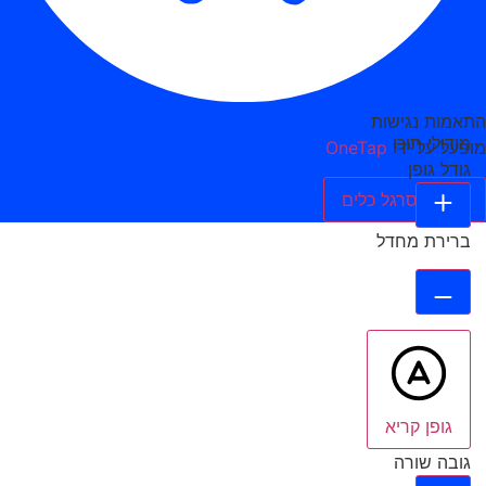
התאמות נגישות
מודולי תוכן
מופעל על ידי
OneTap
גודל גופן
הסתר סרגל כלים
ברירת מחדל
גופן קריא
גובה שורה