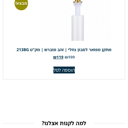
מבצע!
מתקן מפואר לסבון נוזלי | זהב מוברש | מק"ט 213BG
₪
119
₪
199
הוספה לסל
למה לקנות אצלנו?