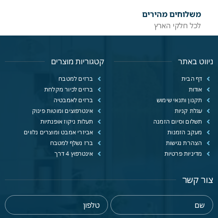
משלוחים מהירים
לכל חלקי הארץ
ניווט באתר
קטגוריות מוצרים
דף הבית
ברזים למטבח
אודות
ברזים לכיור מקלחת
תקנון ותנאי שימוש
ברזים לאמבטיה
עגלת קניות
אינטרפוצים ומוטות פינוק
תשלום וסיום הזמנה
תעלות ניקוז אופנתיות
מעקב הזמנות
אביזרי אמבט ומוצרים נלווים
הצהרת נגישות
ברז נשלף למטבח
מדיניות פרטיות
אינטרפוץ 4 דרך
צור קשר