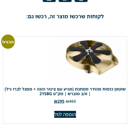
לקוחות שרכשו מוצר זה, רכשו גם:
מבצע!
שוטפן כוסות מהודר ממתכת (מגיע עם צינור הזנה + מפצל לברז ניל)
| זהב מוברש | מק"ט 215BG
₪
295
₪
465
הוספה לסל