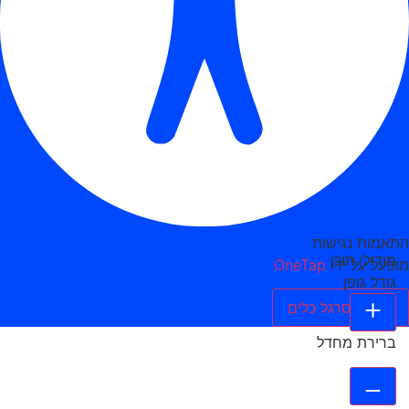
התאמות נגישות
מודולי תוכן
מופעל על ידי
OneTap
גודל גופן
הסתר סרגל כלים
ברירת מחדל