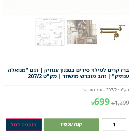
ברז קרים למילוי סירים בסגנון ענתיק | דגם "מנואלה
ענתיק" | זהב מוברש מושחר | מק"ט 207/2
מק"ט: 207/2 - זהב מוברש
699
1,299
₪
₪
קנה עכשיו
הוספה לסל