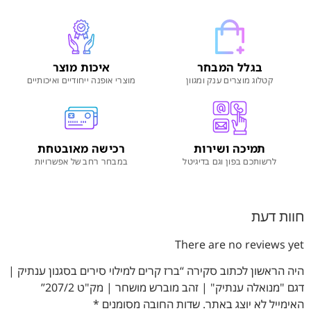
בגלל המבחר
איכות מוצר
קטלוג מוצרים ענק ומגוון
מוצרי אופנה ייחודיים ואיכותיים
תמיכה ושירות
רכישה מאובטחת
לרשותכם בפון וגם בדיגיטל
במבחר רחב של אפשרויות
חוות דעת
There are no reviews yet
היה הראשון לכתוב סקירה “ברז קרים למילוי סירים בסגנון ענתיק |
דגם "מנואלה ענתיק" | זהב מוברש מושחר | מק"ט 207/2”
האימייל לא יוצג באתר.
שדות החובה מסומנים
*