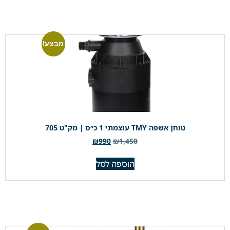
מבצע!
טוחן אשפה TMY עוצמתי 1 כ״ס | מק"ט 705
₪
990
₪
1,450
הוספה לסל