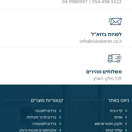
054-498-5522 | 04-9980997
לפניות בדוא"ל
info@classberez.co.il
משלוחים מהירים
לכל חלקי הארץ
ניווט באתר
קטגוריות מוצרים
דף הבית
ברזים למטבח
אודות
ברזים לכיור מקלחת
תקנון ותנאי שימוש
ברזים לאמבטיה
עגלת קניות
אינטרפוצים ומוטות פינוק