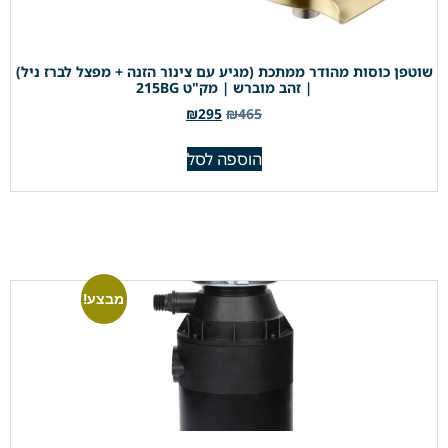
שוטפן כוסות מהודר ממתכת (מגיע עם צינור הזנה + מפצל לברז ניל)
| זהב מוברש | מק"ט 215BG
₪
295
₪
465
הוספה לסל
מבצע!