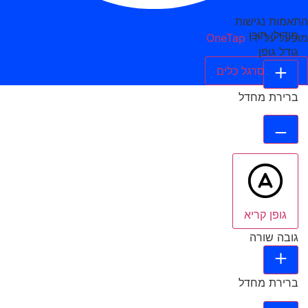
התאמות נגישות
מודולי תוכן
מופעל על ידי
OneTap
גודל גופן
הסתר סרגל כלים
ברירת מחדל
גופן קריא
גובה שורה
ברירת מחדל