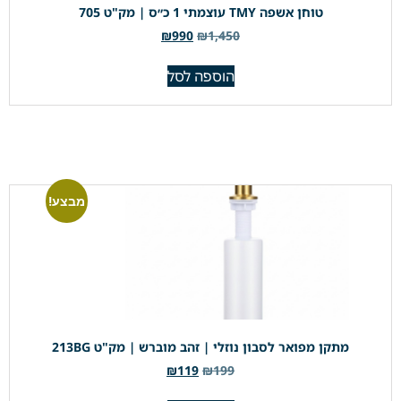
טוחן אשפה TMY עוצמתי 1 כ״ס | מק"ט 705
₪
990
₪
1,450
הוספה לסל
מבצע!
מתקן מפואר לסבון נוזלי | זהב מוברש | מק"ט 213BG
₪
119
₪
199