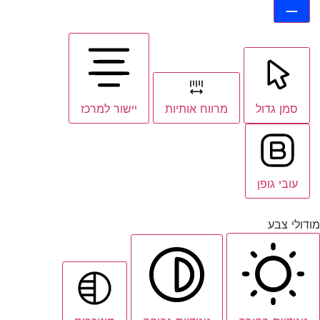
סמן גדול
מרווח אותיות
יישור למרכז
עובי גופן
מודולי צבע