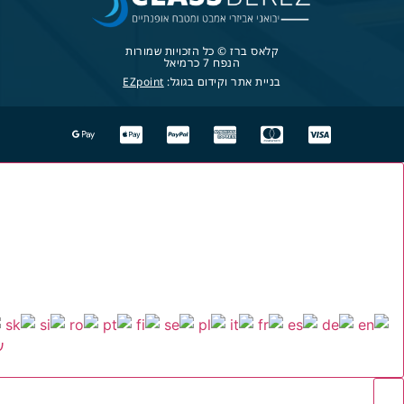
קלאס ברז © כל הזכויות שמורות
הנפח 7 כרמיאל
בניית אתר וקידום בגוגל:
EZpoint
ע