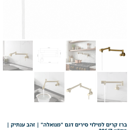
ברז קרים למילוי סירים דגם "מנואלה" | זהב ענתיק |