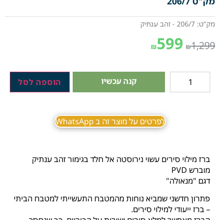
מק"ט 206/7
מק"ט: 206/7 - זהב ענתיק
599
1,299
₪
₪
קנה עכשיו
הוספה לסל
לפרטים על מוצר זה ב WhatsApp
ברז מילוי סירים עשוי נירוסטה אל חלד בגימור זהב ענתיק
מוברש PVD
דגם "מנאולה"
פתרון חדשני שמביא נוחות מהמטבח התעשייתי למטבח הביתי
– ברז ייעודי למילוי סירים.
הברז מאפשר למלא סירים ישירות על הכיריים, כך שנחסך