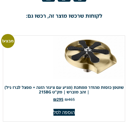
לקוחות שרכשו מוצר זה, רכשו גם:
מבצע!
שוטפן כוסות מהודר ממתכת (מגיע עם צינור הזנה + מפצל לברז ניל)
| זהב מוברש | מק"ט 215BG
₪
295
₪
465
הוספה לסל