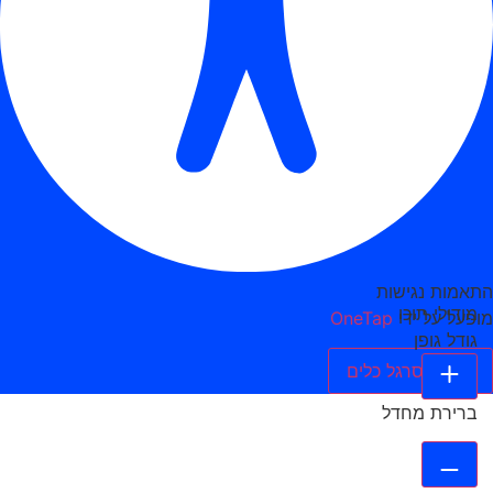
התאמות נגישות
מודולי תוכן
מופעל על ידי
OneTap
גודל גופן
הסתר סרגל כלים
ברירת מחדל