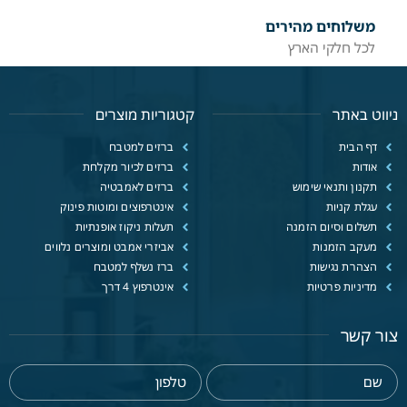
משלוחים מהירים
לכל חלקי הארץ
ניווט באתר
קטגוריות מוצרים
דף הבית
ברזים למטבח
אודות
ברזים לכיור מקלחת
תקנון ותנאי שימוש
ברזים לאמבטיה
עגלת קניות
אינטרפוצים ומוטות פינוק
תשלום וסיום הזמנה
תעלות ניקוז אופנתיות
מעקב הזמנות
אביזרי אמבט ומוצרים נלווים
הצהרת נגישות
ברז נשלף למטבח
מדיניות פרטיות
אינטרפוץ 4 דרך
צור קשר