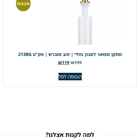
מבצע!
מתקן מפואר לסבון נוזלי | זהב מוברש | מק"ט 213BG
₪
119
₪
199
הוספה לסל
למה לקנות אצלנו?