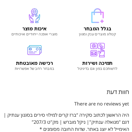
בגלל המבחר
איכות מוצר
קטלוג מוצרים ענק ומגוון
מוצרי אופנה ייחודיים ואיכותיים
תמיכה ושירות
רכישה מאובטחת
לרשותכם בפון וגם בדיגיטל
במבחר רחב של אפשרויות
חוות דעת
There are no reviews yet
היה הראשון לכתוב סקירה “ברז קרים למילוי סירים בסגנון ענתיק |
דגם "מנואלה ענתיק"| ניקל מוברש | מק"ט 207/3”
האימייל לא יוצג באתר.
שדות החובה מסומנים
*