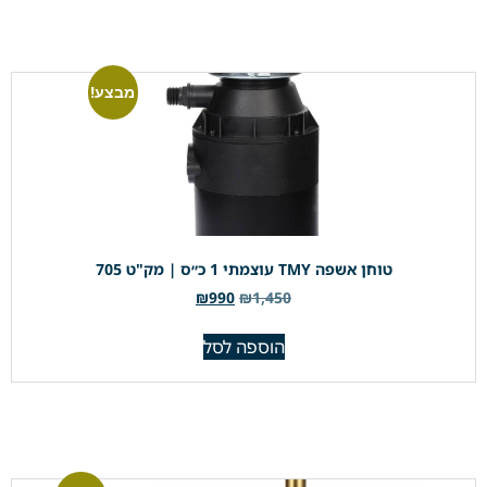
מבצע!
טוחן אשפה TMY עוצמתי 1 כ״ס | מק"ט 705
₪
990
₪
1,450
הוספה לסל