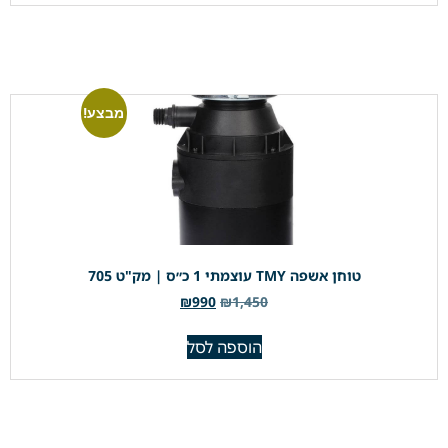
מבצע!
טוחן אשפה TMY עוצמתי 1 כ״ס | מק"ט 705
₪
990
₪
1,450
הוספה לסל