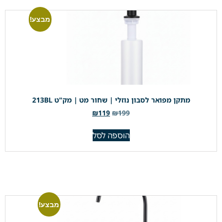
מבצע!
מתקן מפואר לסבון נוזלי | שחור מט | מק"ט 213BL
₪
119
₪
199
הוספה לסל
מבצע!