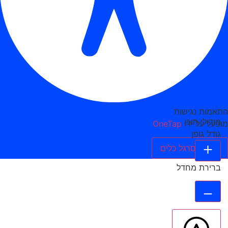
התאמות נגישות
מודולי תוכן
מופעל על ידי
OneTap
גודל גופן
הסתר סרגל כלים
ברירת מחדל