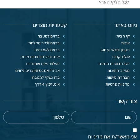
לכל חלקי הארץ
ניווט באתר
קטגוריות מוצרים
דף הבית
ברזים למטבח
אודות
ברזים לכיור מקלחת
תקנון ותנאי שימוש
ברזים לאמבטיה
עגלת קניות
אינטרפוצים ומוטות פינוק
תשלום וסיום הזמנה
תעלות ניקוז אופנתיות
מעקב הזמנות
אביזרי אמבט ומוצרים נלווים
הצהרת נגישות
ברז נשלף למטבח
מדיניות פרטיות
אינטרפוץ 4 דרך
צור קשר
אני מאשר/ת את מדיניות