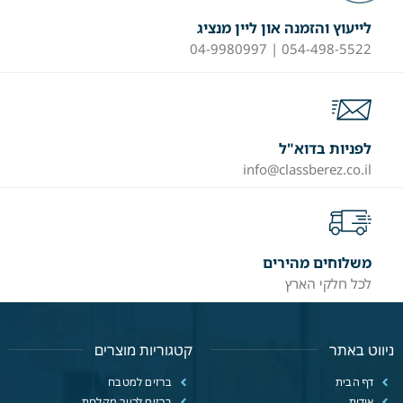
לייעוץ והזמנה און ליין מנציג
054-498-5522 | 04-9980997
לפניות בדוא"ל
info@classberez.co.il
משלוחים מהירים
לכל חלקי הארץ
ניווט באתר
קטגוריות מוצרים
דף הבית
ברזים למטבח
אודות
ברזים לכיור מקלחת