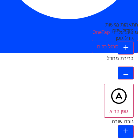
התאמות נגישות
מודולי תוכן
מופעל על ידי
OneTap
גודל גופן
הסתר סרגל כלים
ברירת מחדל
גופן קריא
גובה שורה