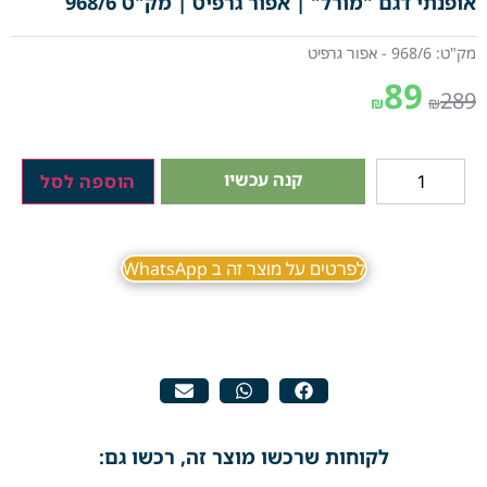
אופנתי דגם "מורל" | אפור גרפיט | מק"ט 968/6
מק"ט: 968/6 - אפור גרפיט
89
289
₪
₪
קנה עכשיו
הוספה לסל
לפרטים על מוצר זה ב WhatsApp
לקוחות שרכשו מוצר זה, רכשו גם: