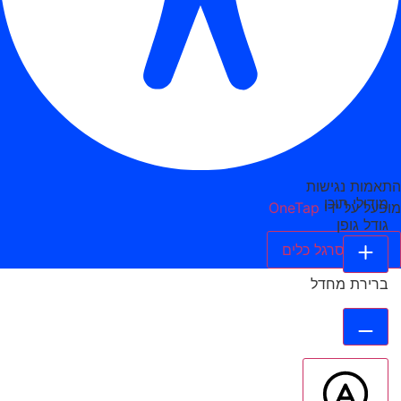
התאמות נגישות
מודולי תוכן
מופעל על ידי
OneTap
גודל גופן
הסתר סרגל כלים
ברירת מחדל