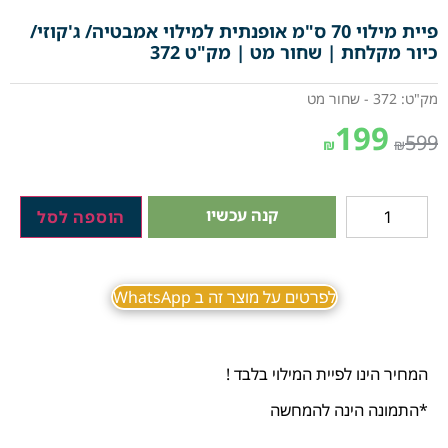
פיית מילוי 70 ס"מ אופנתית למילוי אמבטיה/ ג'קוזי/
כיור מקלחת | שחור מט | מק"ט 372
מק"ט: 372 - שחור מט
199
599
₪
₪
קנה עכשיו
הוספה לסל
לפרטים על מוצר זה ב WhatsApp
המחיר הינו לפיית המילוי בלבד !
*התמונה הינה להמחשה