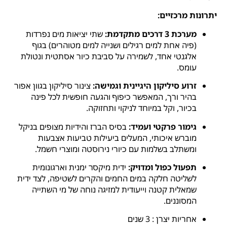
יתרונות מרכזיים:
מערכת 3 דרכים מתקדמת:
שתי יציאות מים נפרדות
(פיה אחת למים רגילים ושנייה למים מטוהרים) בגוף
אלגנטי אחד, לשמירה על סביבת כיור אסתטית ונטולת
עומס.
זרוע סיליקון היגיינית וגמישה:
צינור סיליקון בגוון אפור
בהיר ורך, המאפשר כיפוף והגעה חופשית לכל פינה
בכיור, וקל במיוחד לניקוי ותחזוקה.
גימור פרקטי ועמיד:
בסיס הברז והידיות מצופים בניקל
מוברש איכותי, המעלים ביעילות טביעות אצבעות
ומשתלב בשלמות עם כיורי נירוסטה ומוצרי חשמל.
תפעול כפול ומדויק:
ידית מיקסר ימנית וארגונומית
לשליטה חלקה במים החמים והקרים לשטיפה, לצד ידית
שמאלית קטנה וייעודית למזיגה נוחה של מי השתייה
המסוננים.
אחריות יצרן : 3 שנים