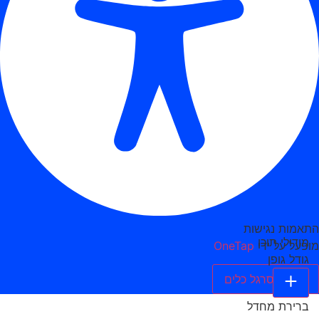
התאמות נגישות
מודולי תוכן
מופעל על ידי
OneTap
גודל גופן
הסתר סרגל כלים
ברירת מחדל