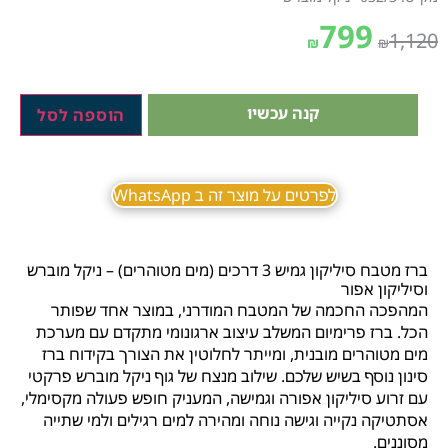
799
1,120
₪
₪
קנה עכשיו
הוספה לסל
לפרטים על מוצר זה ב WhatsApp
ברז מטבח סיליקון גמיש 3 דרכים (מים מטוהרים) – ניקל מוברש
וסיליקון אפור
המהפכה החכמה של המטבח המודרני, במוצר אחד שפותר
הכל. ברז פרימיום המשלב עיצוב ארגונומי מתקדם עם מערכת
מים מטוהרים מובנית, ומייתר לחלוטין את הצורך בקידוח ברז
סינון נוסף בשיש שלכם. שילוב מנצח של גוף ניקל מוברש פרקטי
עם זרוע סיליקון אפורה וגמישה, המעניק חופש פעולה מקסימלי,
אסתטיקה נקייה וגישה נוחה ומהירה למים רגילים ולמי שתייה
מסוננים.