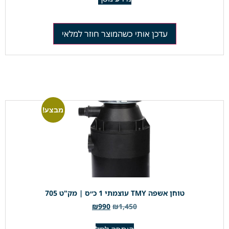
עדכן אותי כשהמוצר חוזר למלאי
מבצע!
טוחן אשפה TMY עוצמתי 1 כ״ס | מק"ט 705
₪
990
₪
1,450