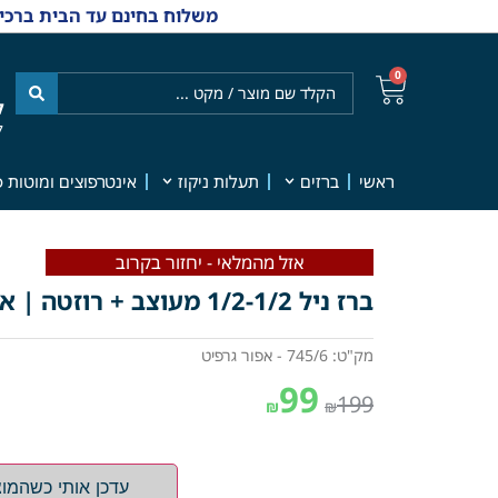
משלוח בחינם עד הבית ברכישה מ-₪499 | אפשרות למשלוחי אקספרס מהיום למחר | למענה אנושי
0
ל
7
ראשי
ברזים
תעלות ניקוז
אינטרפוצים ומוטות פ
אזל מהמלאי - יחזור בקרוב
ברז ניל 1/2-1/2 מעוצב + רוזטה | אפור גרפיט | מק"ט 745/6
מק"ט: 745/6 - אפור גרפיט
99
199
₪
₪
עדכן אותי כשהמוצ