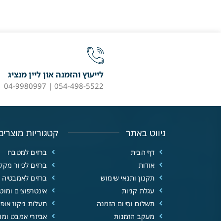
לייעוץ והזמנה און ליין מנציג
054-498-5522 | 04-9980997
ניווט באתר
קטגוריות מוצרים
דף הבית
ברזים למטבח
אודות
ברזים לכיור מקל
תקנון ותנאי שימוש
ברזים לאמבטיה
עגלת קניות
אינטרפוצים ומוטו
תשלום וסיום הזמנה
תעלות ניקוז אופנ
מעקב הזמנות
אביזרי אמבט ומוצ