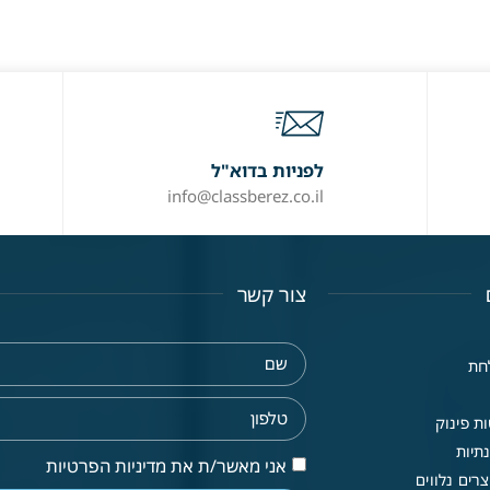
לפניות בדוא"ל
info@classberez.co.il
צור קשר
חת
ת פינוק
תיות
אני מאשר/ת את מדיניות הפרטיות
רים נלווים