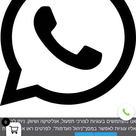
אנו משתמשים בעוגיות לצורכי תפעול, אנליטיקה ושיווק. ניתן לבחור
0
אליו עוגיות לאפשר במסך"ניהול העדפות". לפרטים ראו את מדיניות