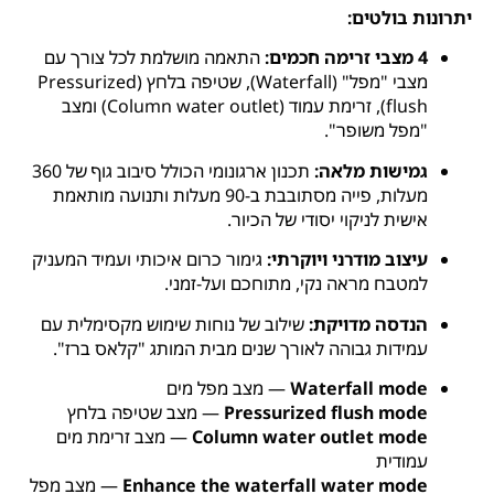
יתרונות בולטים:
4 מצבי זרימה חכמים:
התאמה מושלמת לכל צורך עם
מצבי "מפל" (Waterfall), שטיפה בלחץ (Pressurized
flush), זרימת עמוד (Column water outlet) ומצב
"מפל משופר".
גמישות מלאה:
תכנון ארגונומי הכולל סיבוב גוף של 360
מעלות, פייה מסתובבת ב-90 מעלות ותנועה מותאמת
אישית לניקוי יסודי של הכיור.
עיצוב מודרני ויוקרתי:
גימור כרום איכותי ועמיד המעניק
למטבח מראה נקי, מתוחכם ועל-זמני.
הנדסה מדויקת:
שילוב של נוחות שימוש מקסימלית עם
עמידות גבוהה לאורך שנים מבית המותג "קלאס ברז".
Waterfall mode
— מצב מפל מים
Pressurized flush mode
— מצב שטיפה בלחץ
Column water outlet mode
— מצב זרימת מים
עמודית
Enhance the waterfall water mode
— מצב מפל