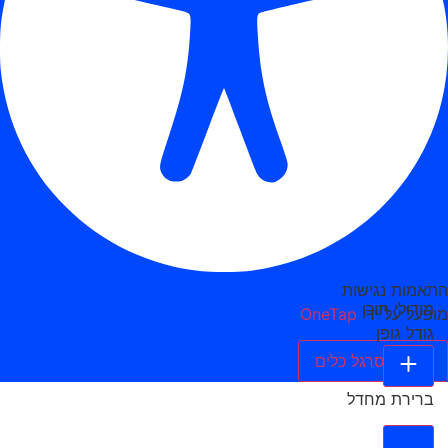
התאמות נגישות
מודולי תוכן
מופעל על ידי
OneTap
גודל גופן
הסתר סרגל כלים
ברירת מחדל