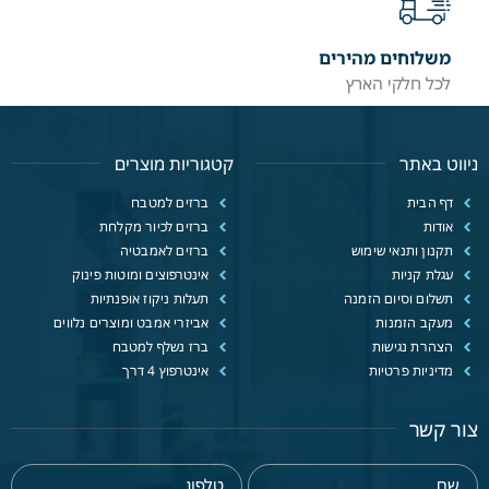
משלוחים מהירים
לכל חלקי הארץ
ניווט באתר
קטגוריות מוצרים
דף הבית
ברזים למטבח
אודות
ברזים לכיור מקלחת
תקנון ותנאי שימוש
ברזים לאמבטיה
עגלת קניות
אינטרפוצים ומוטות פינוק
תשלום וסיום הזמנה
תעלות ניקוז אופנתיות
מעקב הזמנות
אביזרי אמבט ומוצרים נלווים
הצהרת נגישות
ברז נשלף למטבח
מדיניות פרטיות
אינטרפוץ 4 דרך
צור קשר