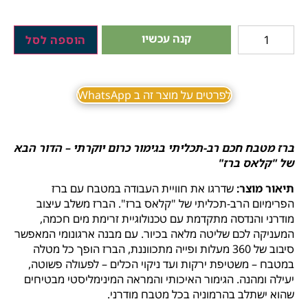
קנה עכשיו
הוספה לסל
לפרטים על מוצר זה ב WhatsApp
ברז מטבח חכם רב-תכליתי בגימור כרום יוקרתי – הדור הבא
של "קלאס ברז"
תיאור מוצר:
שדרגו את חוויית העבודה במטבח עם ברז
הפרימיום הרב-תכליתי של "קלאס ברז". הברז משלב עיצוב
מודרני והנדסה מתקדמת עם טכנולוגיית זרימת מים חכמה,
המעניקה לכם שליטה מלאה בכיור. עם מבנה ארגונומי המאפשר
סיבוב של 360 מעלות ופייה מתכווננת, הברז הופך כל מטלה
במטבח – משטיפת ירקות ועד ניקוי הכלים – לפעולה פשוטה,
יעילה ומהנה. הגימור האיכותי והמראה המינימליסטי מבטיחים
שהוא ישתלב בהרמוניה בכל מטבח מודרני.