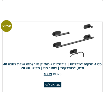
מבצע!
סט 4 חלקים למקלחת | 3 קולבים + מחזיק נייר (מוט מגבת רחצה 40
ס"מ) *בהדבקה* | שחור מט | מק"ט 203BL
₪
279
₪
375
הוספה לסל