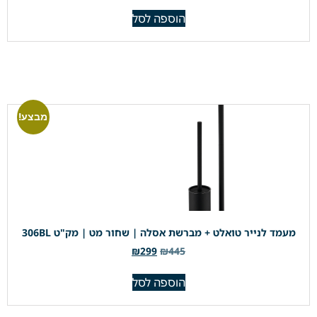
הוספה לסל
מבצע!
מעמד לנייר טואלט + מברשת אסלה | שחור מט | מק"ט 306BL
₪
299
₪
445
הוספה לסל