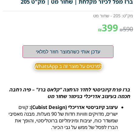
ברז מפל לכיור מקלחת | שחור מט | מק"ט 205
מק"ט: 205 - שחור מט
399
590
₪
₪
עדכן אותי כשהמוצר חוזר למלאי
לפרטים על מוצר זה ב WhatsApp
ברז פרח קיוביסטי לחדר הרחצה "קלאס ברז" – פיה רחבה
חכמה בעיצוב אדריכלי בגימור שחור מט
עיצוב קיוביסטי אדריכלי (Cubist Design):
קווים
ישרים, מדויקים וזוויות חדות של 90 מעלות. מבנה מאסיבי
שמשדר כוח, יציבות ומינימליזם ברוטליסטי, והופך את
הברז לפסל של ממש על גבי הכיור.