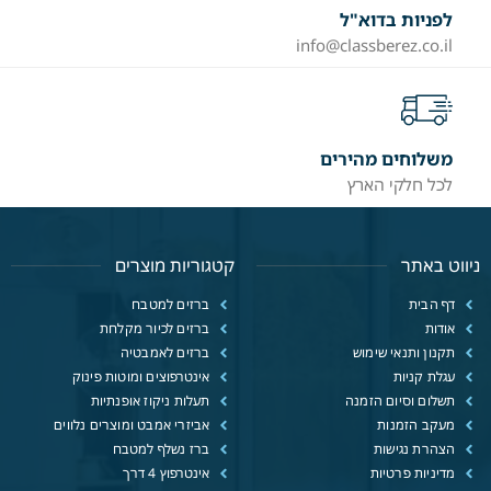
לפניות בדוא"ל
info@classberez.co.il
משלוחים מהירים
לכל חלקי הארץ
ניווט באתר
קטגוריות מוצרים
דף הבית
ברזים למטבח
אודות
ברזים לכיור מקלחת
תקנון ותנאי שימוש
ברזים לאמבטיה
עגלת קניות
אינטרפוצים ומוטות פינוק
תשלום וסיום הזמנה
תעלות ניקוז אופנתיות
מעקב הזמנות
אביזרי אמבט ומוצרים נלווים
הצהרת נגישות
ברז נשלף למטבח
מדיניות פרטיות
אינטרפוץ 4 דרך