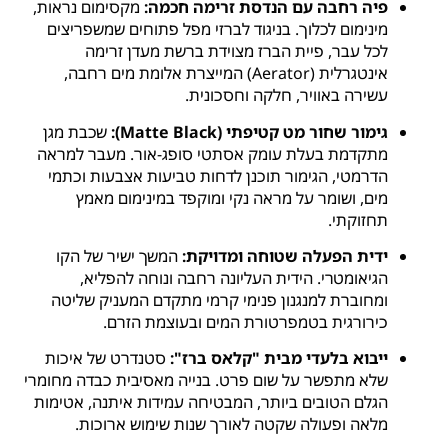
פיה רחבה עם הנדסת זרימה חכמה:
מקסימום נראות,
מינימום לכלוך. בניגוד לברזי מפל פתוחים שמשפריצים
לכל עבר, פיית הברז מצוידת ברשת מעדן זרימה
אינטגרלית (Aerator) המייצרת אלומת מים רחבה,
עשירה באוויר, חלקה וחסכונית.
גימור שחור מט קטיפתי (Matte Black):
שכבת מגן
מתקדמת בעלת עומק אסתטי סופג-אור. מעבר למראה
הדרמטי, הגימור תוכנן לדחות טביעות אצבעות וכתמי
מים, ושומר על מראה נקי ומוקפד במינימום מאמץ
תחזוקתי.
ידית הפעלה שטוחה ומדויקת:
המשך ישיר של הקו
הגיאומטרי. הידית העליונה רחבה ונוחה להפליא,
ומחוברת למנגנון פנימי קרמי מתקדם המעניק שליטה
כירורגית בטמפרטורת המים ובעוצמת הזרם.
ייבוא בלעדי מבית "קלאס ברז":
סטנדרט של איכות
שלא מתפשר על שום פרט. בנייה מאסיבית כבדה מחומרי
הגלם הטובים ביותר, המבטיחה עמידות איתנה, אטימות
מלאה ופעולה שקטה לאורך שנות שימוש ארוכות.