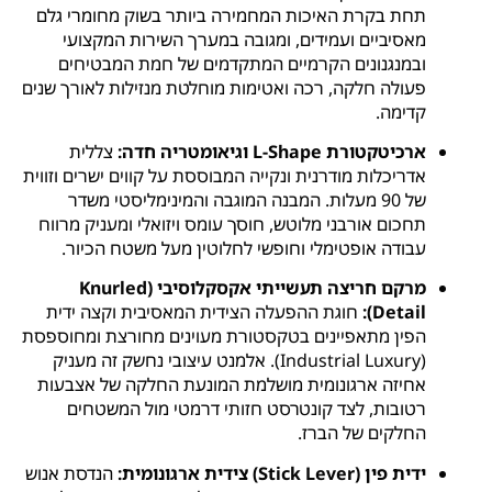
תחת בקרת האיכות המחמירה ביותר בשוק מחומרי גלם
מאסיביים ועמידים, ומגובה במערך השירות המקצועי
ובמנגנונים הקרמיים המתקדמים של חמת המבטיחים
פעולה חלקה, רכה ואטימות מוחלטת מנזילות לאורך שנים
קדימה.
ארכיטקטורת L-Shape וגיאומטריה חדה:
צללית
אדריכלות מודרנית ונקייה המבוססת על קווים ישרים וזווית
של 90 מעלות. המבנה המוגבה והמינימליסטי משדר
תחכום אורבני מלוטש, חוסך עומס ויזואלי ומעניק מרווח
עבודה אופטימלי וחופשי לחלוטין מעל משטח הכיור.
מרקם חריצה תעשייתי אקסקלוסיבי (Knurled
Detail):
חוגת ההפעלה הצידית המאסיבית וקצה ידית
הפין מתאפיינים בטקסטורת מעוינים מחורצת ומחוספסת
(Industrial Luxury). אלמנט עיצובי נחשק זה מעניק
אחיזה ארגונומית מושלמת המונעת החלקה של אצבעות
רטובות, לצד קונטרסט חזותי דרמטי מול המשטחים
החלקים של הברז.
ידית פין (Stick Lever) צידית ארגונומית:
הנדסת אנוש