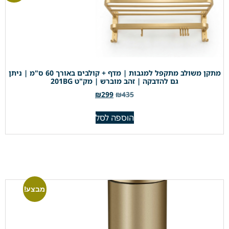
מתקן משולב מתקפל למגבות | מדף + קולבים באורך 60 ס"מ | ניתן
גם להדבקה | זהב מוברש | מק"ט 201BG
₪
299
₪
435
הוספה לסל
מבצע!