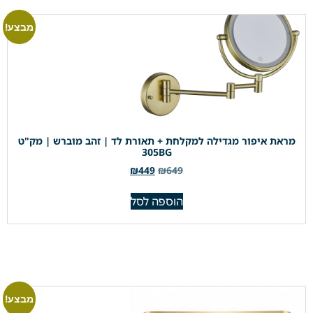
מבצע!
מראת איפור מגדילה למקלחת + תאורת לד | זהב מוברש | מק"ט
305BG
₪
449
₪
649
הוספה לסל
מבצע!