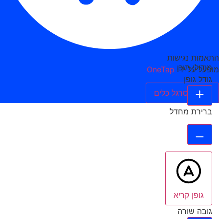
התאמות נגישות
מודולי תוכן
מופעל על ידי
OneTap
גודל גופן
הסתר סרגל כלים
ברירת מחדל
גופן קריא
גובה שורה