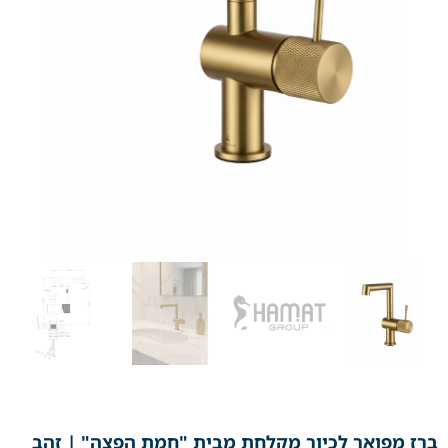
ברז מפואר לכיור מקלחת מבית "חמת הפצה" | זהב