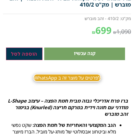
מוברש | מק"ט 410/2
מק"ט: 410/2 - זהב מוברש
699
1,090
₪
₪
קנה עכשיו
הוספה לסל
לפרטים על מוצר זה ב WhatsApp
ברז פרח אדריכלי גבוה מבית חמת הפצה – עיצוב L-Shape
מודרני עם חוגה וידית במרקם חריצה (Knurled) בגימור
זהב מוברש
הגב המקצועי והאחריות של חמת הפצה:
שקט נפשי
מלא וביטחון אבסולוטי של מותג-על מוביל. הברז מיוצר