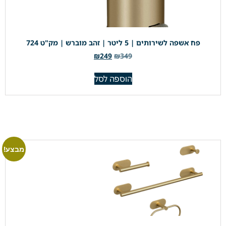
פח אשפה לשירותים | 5 ליטר | זהב מוברש | מק"ט 724
₪
249
₪
349
הוספה לסל
מבצע!