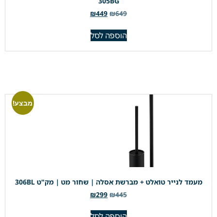
305BG
₪
449
₪
649
הוספה לסל
מבצע!
מעמד לנייר טואלט + מברשת אסלה | שחור מט | מק"ט 306BL
₪
299
₪
445
הוספה לסל