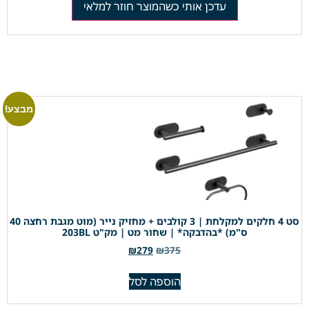
עדכן אותי כשהמוצר חוזר למלאי
מבצע!
סט 4 חלקים למקלחת | 3 קולבים + מחזיק נייר (מוט מגבת רחצה 40
ס"מ) *בהדבקה* | שחור מט | מק"ט 203BL
₪
279
₪
375
הוספה לסל