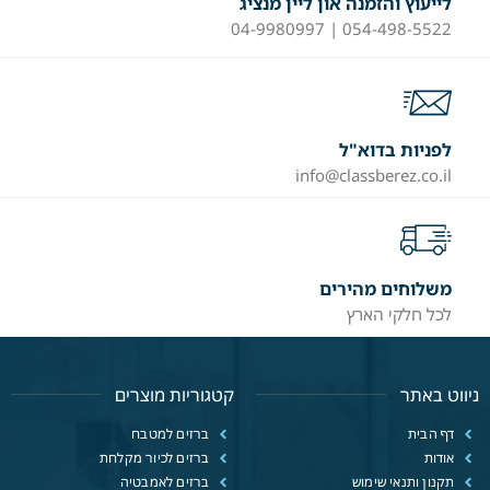
לייעוץ והזמנה און ליין מנציג
054-498-5522 | 04-9980997
לפניות בדוא"ל
info@classberez.co.il
משלוחים מהירים
לכל חלקי הארץ
ניווט באתר
קטגוריות מוצרים
דף הבית
ברזים למטבח
אודות
ברזים לכיור מקלחת
תקנון ותנאי שימוש
ברזים לאמבטיה