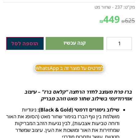
מק"ט: 237 - שחור מט
449
625
₪
₪
קנה עכשיו
הוספה לסל
לפרטים על מוצר זה ב WhatsApp
ברז פרח מעוצב לחדר הרחצה "קלאס ברז" – עיצוב
אווירודינמי בשילוב שחור מאט וזהב מבריק
שילוב גימורים דרמטי (Black & Gold):
ניגודיות
מושלמת בין גוף הברז בגימור שחור מאט (הסופג את האור
ודוחה טביעות אצבעות), לבין נגיעות הזהב המבריקות
שמחזירות את האור ומושכות את העין. עיצוב שמשדר
סטטוס, עושר ותחכום מודרני.