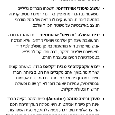
עיצוב פיסולי אווירודינמי:
תשכחו מברזים גליליים
ומשעממים. הברז מתאפיין בקווים זורמים הנוטים קדימה
בתנועה דינמית, המעניקים לו מראה של פסל מודרני
הניצב באלגנטיות על משטח הכיור שלכם.
ידית הפעלה "תכשיט" ארגונומית:
ידית הזהב הרחבה
והמעוצבת אינה רק אלמנט ויזואלי מרהיב, אלא הנדסת
אנוש מוקפדת. היא מותאמת באופן מושלם לכף היד
ומאפשרת שליטה חלקה, רכה ומדויקת להפליא
בטמפרטורת המים ובעוצמת הזרם.
ייבוא אקסקלוסיבי מבית "קלאס ברז":
כשאתם קונים
ישירות מהיבואן, אתם מקבלים את הטוב ביותר. הברז
מצויד במנגנון פנימי קרמי מתקדם המבטיח אטימות
אבסולוטית, עמידות יוצאת דופן לאורך שנים ופעולה
חרישית ונטולת תקלות.
מעדן זרימה מוזהב (Aerator):
פיית הזהב בקצה הברז
אינה רק סיומת אסתטית. היא מכילה מעדן זרימה חכם
המייצר אלומת מים רכה, נעימה למגע, מונעת השפרצות