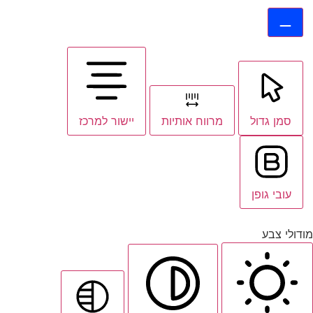
סמן גדול
מרווח אותיות
יישור למרכז
עובי גופן
מודולי צבע