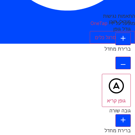
התאמות נגישות
מודולי תוכן
מופעל על ידי
OneTap
גודל גופן
הסתר סרגל כלים
ברירת מחדל
גופן קריא
גובה שורה
ברירת מחדל