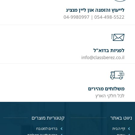
לייעוץ והזמנה און ליין מנציג
054-498-5522 | 04-9980997
לפניות בדוא"ל
info@classberez.co.il
משלוחים מהירים
לכל חלקי הארץ
ניווט באתר
קטגוריות מוצרים
דף הבית
ברזים למטבח