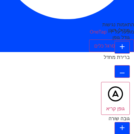
התאמות נגישות
מודולי תוכן
מופעל על ידי
OneTap
גודל גופן
הסתר סרגל כלים
ברירת מחדל
גופן קריא
גובה שורה