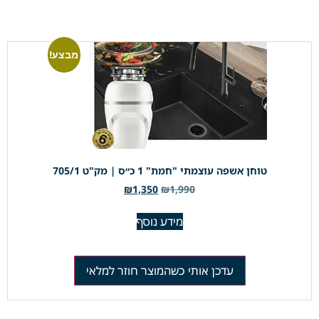
מבצע!
טוחן אשפה עוצמתי "חמת" 1 כ״ס | מק"ט 705/1
₪
1,350
₪
1,990
מידע נוסף
עדכן אותי כשהמוצר חוזר למלאי