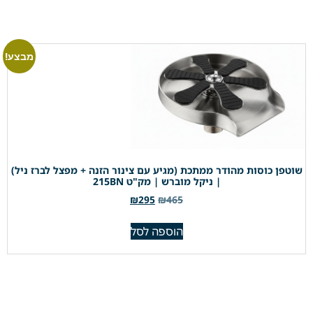
מבצע!
שוטפן כוסות מהודר ממתכת (מגיע עם צינור הזנה + מפצל לברז ניל)
| ניקל מוברש | מק"ט 215BN
₪
295
₪
465
הוספה לסל