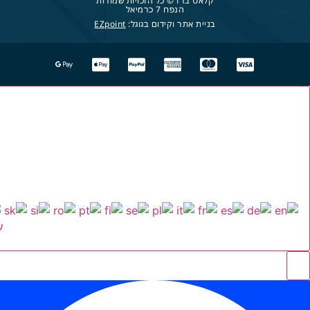
קלאס ברז © כל הזכויות שמורות
הנפח 7 כרמיאל
בניית אתר וקידום בגוגל:
EZpoint
ע