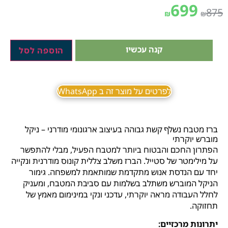
699
875
₪
₪
קנה עכשיו
הוספה לסל
לפרטים על מוצר זה ב WhatsApp
ברז מטבח נשלף קשת גבוהה בעיצוב ארגונומי מודרני – ניקל
מוברש יוקרתי
הפתרון החכם והבטוח ביותר למטבח הפעיל, מבלי להתפשר
על מילימטר של סטייל. הברז משלב צללית קונוס מודרנית ונקייה
יחד עם הנדסת אנוש מתקדמת שמותאמת למשפחה. גימור
הניקל המוברש משתלב בשלמות עם סביבת המטבח, ומעניק
לחלל העבודה מראה יוקרתי, עדכני ונקי במינימום מאמץ של
תחזוקה.
יתרונות מרכזיים: