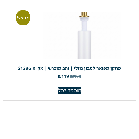
מבצע!
מתקן מפואר לסבון נוזלי | זהב מוברש | מק"ט 213BG
₪
119
₪
199
הוספה לסל