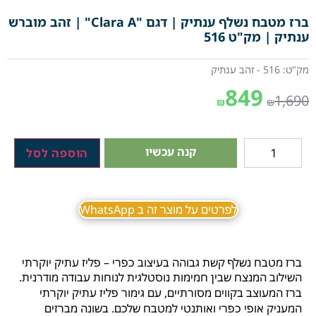
ברז מטבח נשלף ענתיק | דגם "Clara A" | זהב מוברש
ענתיק | מק"ט 516
מק"ט: 516 - זהב ענתיק
849
1,690
₪
₪
קנה עכשיו
הוספה לסל
לפרטים על מוצר זה ב WhatsApp
ברז מטבח נשלף קשת גבוהה בעיצוב כפרי – פליז עתיק יוקרתי
השילוב המנצח שבין חמימות נוסטלגית לנוחות עבודה מודרנית.
ברז המעוצב בקווים מסורתיים, עם גימור פליז עתיק יוקרתי
המעניק אופי כפרי ואותנטי למטבח שלכם. בשונה מברזים