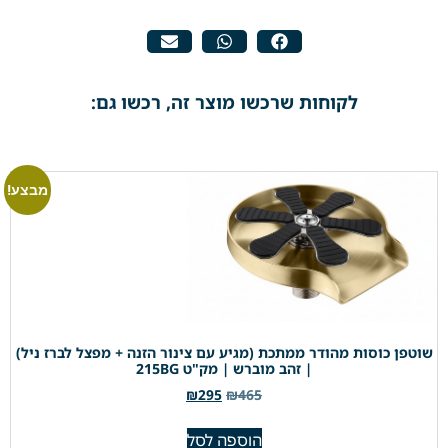
לקוחות שרכשו מוצר זה, רכשו גם:
מבצע!
שוטפן כוסות מהודר ממתכת (מגיע עם צינור הזנה + מפצל לברז ניל)
| זהב מוברש | מק"ט 215BG
₪
295
₪
465
הוספה לסל