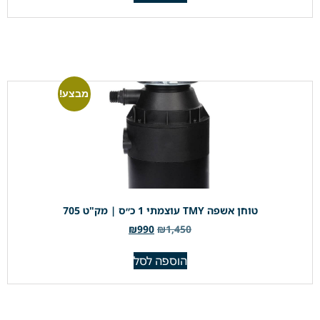
מבצע!
טוחן אשפה TMY עוצמתי 1 כ״ס | מק"ט 705
₪
990
₪
1,450
הוספה לסל