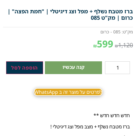
ברז מטבח נשלף + מפל וצג דיגיטלי | "חמת הפצה" |
כרום | מק"ט 085
מק"ט: 085 - כרום
599
1,120
₪
₪
קנה עכשיו
הוספה לסל
לפרטים על מוצר זה ב WhatsApp
חדש חדש חדש **
ברז מטבח נשלף + מצב מפל וצג דיגיטלי !