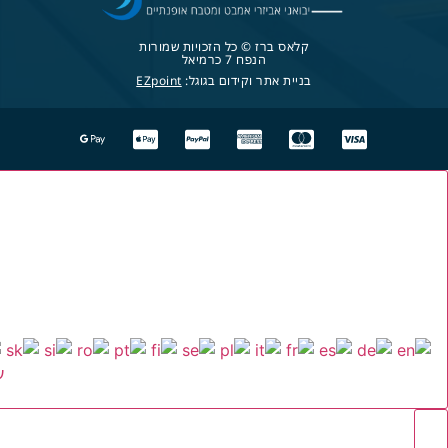
קלאס ברז © כל הזכויות שמורות
הנפח 7 כרמיאל
בניית אתר וקידום בגוגל:
EZpoint
ע