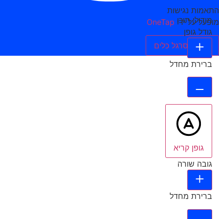
התאמות נגישות
מודולי תוכן
מופעל על ידי
OneTap
גודל גופן
הסתר סרגל כלים
ברירת מחדל
גופן קריא
גובה שורה
ברירת מחדל