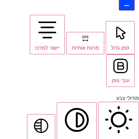
סמן גדול
מרווח אותיות
יישור למרכז
עובי גופן
מודולי צבע