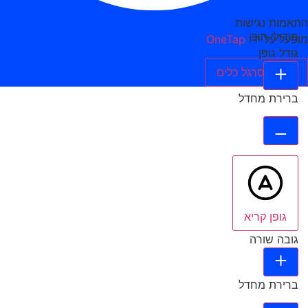
התאמות נגישות
מודולי תוכן
מופעל על ידי
OneTap
גודל גופן
הסתר סרגל כלים
ברירת מחדל
גופן קריא
גובה שורה
ברירת מחדל