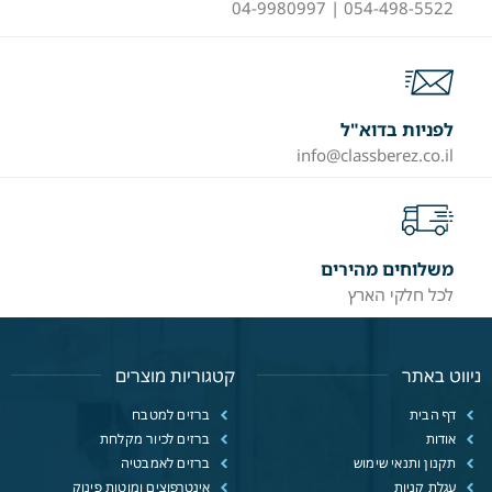
054-498-5522 | 04-9980997
לפניות בדוא"ל
info@classberez.co.il
משלוחים מהירים
לכל חלקי הארץ
ניווט באתר
קטגוריות מוצרים
דף הבית
ברזים למטבח
אודות
ברזים לכיור מקלחת
תקנון ותנאי שימוש
ברזים לאמבטיה
עגלת קניות
אינטרפוצים ומוטות פינוק