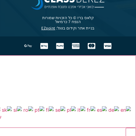
קלאס ברז © כל הזכויות שמורות
הנפח 7 כרמיאל
בניית אתר וקידום בגוגל:
EZpoint
ע