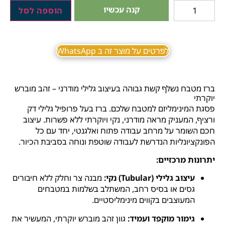
קנה עכשיו
הוספה לסל
לפרטים על מוצר זה ב WhatsApp
ברז מטבח נשלף קשת גבוהה בעיצוב גלילי מודרני – זהב מוברש
יוקרתי
פסגת המינימליזם למטבח שלכם. ברז בעל פרופיל גלילי דק
ורציף, המעניק מראה מודרני, נקי ויוקרתי ללא פשרות. עיצוב
חכם השומר על מרחב עבודה פתוח ואלגנטי, יחד עם כל
הפונקציונליות הנדרשת לעבודה שוטפת ונוחה בסביבת הכיור.
יתרונות מרכזיים:
עיצוב גלילי (Tubular) נקי:
מבנה צר וחלק ללא חיבורים
גסים או בסיס רחב, המשתלב בשלמות במטבחים
המעוצבים בקווים מינימליסטיים.
גימור מוקפד ועמיד:
גוון זהב מוברש יוקרתי, המעשיר את