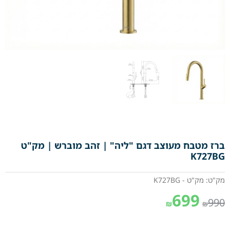
ברז מטבח מעוצב דגם "ליה" | זהב מוברש | מק"ט
K727BG
מק"ט: מק"ט - K727BG
699
990
₪
₪