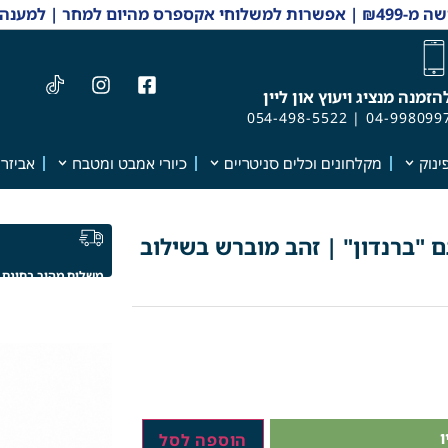
 והזמנות 04-9980997
הזמנה מנציג ויעוץ און ליין
054-498-5522
|
04-998099
ינוק
מקלחונים וכלים סניטריים
כיורי אמבט ומטבח
אביזרי
 "ברנדון" | זהב מוברש בשילוב
משלוח מהיר בחינם
הוספה לסל