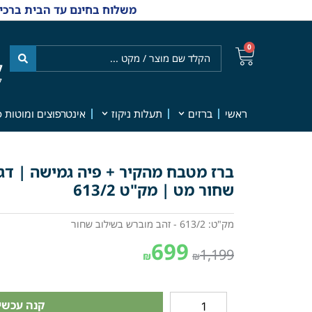
משלוח בחינם עד הבית ברכישה מ-₪499 | אפשרות למשלוחי אקספרס מהיום למחר | למענה אנושי
0
ל
7
ראשי
ברזים
תעלות ניקוז
אינטרפוצים ומוטות פ
ברז מטבח מהקיר + פיה גמישה | דגם
שחור מט | מק"ט 613/2
מק"ט: 613/2 - זהב מוברש בשילוב שחור
699
1,199
₪
₪
קנה עכשיו