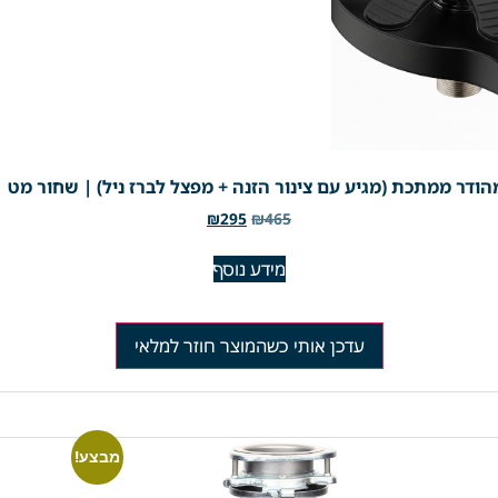
ודר ממתכת (מגיע עם צינור הזנה + מפצל לברז ניל) | שחור מט | מק"
₪
295
₪
465
מידע נוסף
עדכן אותי כשהמוצר חוזר למלאי
מבצע!